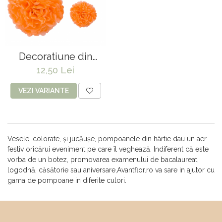
Vaze & Vase
Tanacetum
Contragreutati
Pene
Vaze din sticla
Anthurium
Baloane Bobo
Vase
Bumbac
Kit-uri Baloane
Vase din ceramica
Cala
Rafii, clipsuri,pompe
Decoratiune din
Mobilier urban
Accesorii petrecere
Scabiosa
hartie de matase
12,50 Lei
Scaune
Tropicale
Cake toppers
VEZI VARIANTE
Buchete artificiale
Decoratiuni baloane
Bujor
Ochelari party
Crizantema
Bannere
Vesele, colorate, și jucăușe, pompoanele din hârtie dau un aer
Floarea soarelui
Lumanari aniversare
festiv oricărui eveniment pe care îl veghează. Indiferent că este
Hortensia
Ghirlande
vorba de un botez, promovarea examenului de bacalaureat,
Lavanda
Lumanari si accesorii tort
logodnă, căsătorie sau aniversare,Avantflor.ro va sare in ajutor cu
gama de pompoane in diferite culori.
Minirosa
Panou decorativ
Ranunculus
Pompoane
Trandafir
Rozete