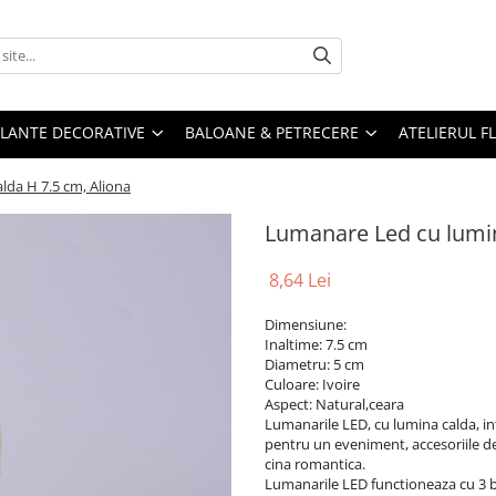
PLANTE DECORATIVE
BALOANE & PETRECERE
ATELIERUL F
lda H 7.5 cm, Aliona
Lumanare Led cu lumin
8,64 Lei
Dimensiune:
Inaltime: 7.5 cm
Diametru: 5 cm
Culoare: Ivoire
Aspect: Natural,ceara
Lumanarile LED, cu lumina calda, in
pentru un eveniment, accesoriile de
cina romantica.
Lumanarile LED functioneaza cu 3 ba