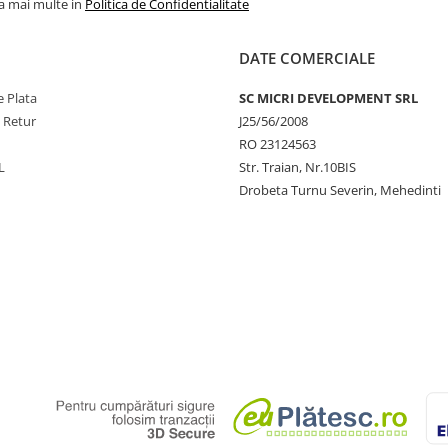
la mai multe in
Politica de Confidentialitate
DATE COMERCIALE
 Plata
SC MICRI DEVELOPMENT SRL
e Retur
J25/56/2008
RO 23124563
L
Str. Traian, Nr.10BIS
Drobeta Turnu Severin, Mehedinti