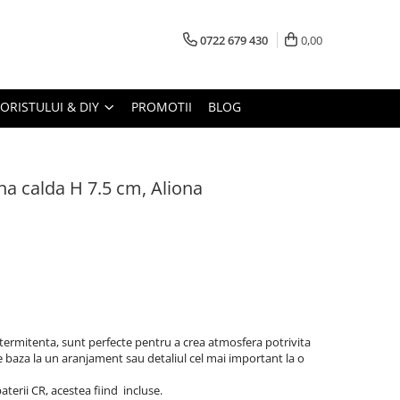
0722 679 430
0,00
LORISTULUI & DIY
PROMOTII
BLOG
a calda H 7.5 cm, Aliona
termitenta, sunt perfecte pentru a crea atmosfera potrivita
 baza la un aranjament sau detaliul cel mai important la o
terii CR, acestea fiind incluse.