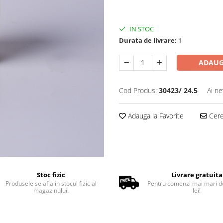
IN STOC
Durata de livrare:
1
ADAUG
Cod Produs:
30423/ 24.5
Ai ne
Adauga la Favorite
Cere 
Stoc fizic
Livrare gratuita
Produsele se afla in stocul fizic al
Pentru comenzi mai mari d
magazinului.
lei!