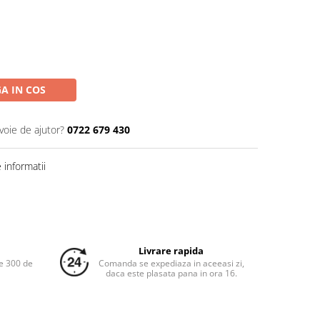
A IN COS
voie de ajutor?
0722 679 430
informatii
Livrare rapida
e 300 de
Comanda se expediaza in aceeasi zi,
daca este plasata pana in ora 16.