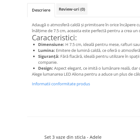
Cala
Petrecere fetite
Iasomie
Review-uri
(0)
Descriere
Petrecere Baieti
Margarete
Petrecere Adulti
Narcise
Adaugă o atmosferă caldă și primitoare în orice încăpere 
înălțime de 7.5 cm, aceasta este perfectă pentru a crea un d
Wisteria
Caracteristici:
Capete flori
Dimensiune:
H 7.5 cm, ideală pentru mese, rafturi sa
Lumina:
Emitere de lumină caldă, ce oferă o atmosferă 
Cap minirosa
Siguranță:
Fără flacără, ideală pentru utilizare în spați
Cap orhidee phalaenopsis
companie.
Crengi decorative
Design:
Aspect elegant, ce imită o lumânare reală, dar 
Alege lumanarea LED Aliona pentru a aduce un plus de căld
Ghirlande
Informatii conformitate produs
Copaci si Plante
Flori artificiale la ghiveci
Verdeata decorativa
Set 3 vaze din sticla - Adele