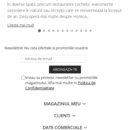
Cala
Petrecere fetite
în diverse spații, precum restaurante cochete, evenimente
Iasomie
sezoniere în natură sau recepții care se reinventează la început
Petrecere Baieti
Margarete
de an. Descoperă mai multe despre Horeca...
Petrecere Adulti
Narcise
Citeste mai mult
Wisteria
Capete flori
Cap minirosa
Newsletter
Nu rata ofertele si promotiile noastre
Cap orhidee phalaenopsis
Crengi decorative
Ghirlande
Vreau sa primesc newsletter cu promotiile
Copaci si Plante
magazinului. Afla mai multe in
Politica de
Confidentialitate
Flori artificiale la ghiveci
Verdeata decorativa
MAGAZINUL MEU
CLIENTI
DATE COMERCIALE