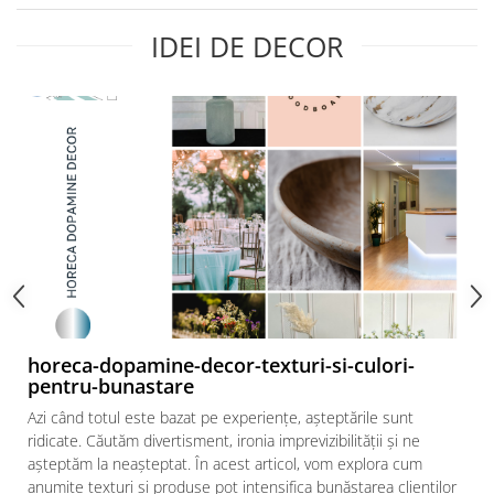
Bumbac
Kit-uri Baloane
Vaze din sticla
Cala
Rafii, clipsuri,pompe
IDEI DE DECOR
Vase
Scabiosa
Accesorii petrecere
Vase din ceramica
Tropicale
Cake toppers
Mobilier urban
Buchete artificiale
Decoratiuni baloane
Scaune
Bujor
Ochelari party
Crizantema
Bannere
Floarea soarelui
Lumanari aniversare
Hortensia
Ghirlande
Lavanda
Lumanari si accesorii tort
Minirosa
Panou decorativ
Ranunculus
Pompoane
Trandafir
Rozete
horeca-dopamine-decor-texturi-si-culori-
Mix de flori
pentru-bunastare
Paturica Decor
Eucalipt
Cake topper
Azi când totul este bazat pe experiențe, așteptările sunt
Flori de camp
ridicate. Căutăm divertisment, ironia imprevizibilității și ne
Tun Confetti
așteptăm la neașteptat. În acest articol, vom explora cum
Bumbac
Petrecere Tematica
anumite texturi și produse pot intensifica bunăstarea clienților