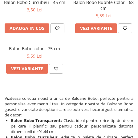
Bumbac
Kit-uri Baloane
Balon Bobo Curcubeu - 45 cm
Balon Bobo Bubble Color - 68
Vaze din sticla
cm
Cala
3,50 Lei
Rafii, clipsuri,pompe
5,59 Lei
Vase
Scabiosa
Accesorii petrecere
Vase din ceramica
Tropicale
Cake toppers
ADAUGA IN COS
VEZI VARIANTE
Mobilier urban
Buchete artificiale
Decoratiuni baloane
Scaune
Bujor
Ochelari party
Balon Bobo color - 75 cm
Crizantema
Bannere
5,59 Lei
Floarea soarelui
Lumanari aniversare
Hortensia
Ghirlande
VEZI VARIANTE
Lavanda
Lumanari si accesorii tort
Minirosa
Panou decorativ
Ranunculus
Pompoane
Trandafir
Viziteaza colectia noastra unica de Baloane Bobo, perfecte pentru a
Rozete
personaliza evenimentul tau. In categoria noastra de Baloane Bobo
Mix de flori
Paturica Decor
gasesti o varietate de optiuni care se potrivesc fiecarui gust si tematica
Eucalipt
de decor:
Cake topper
Balon Bobo Transparent:
Clasic, ideal pentru orice tip de decor
Flori de camp
Tun Confetti
pe care il planifici sau pentru cadouri personalizate datorita
Bumbac
dimensiunii de 91,44 cm;
Petrecere Tematica
Balon Bobo Curcubeu:
Adauga o paleta de culoare, perfect