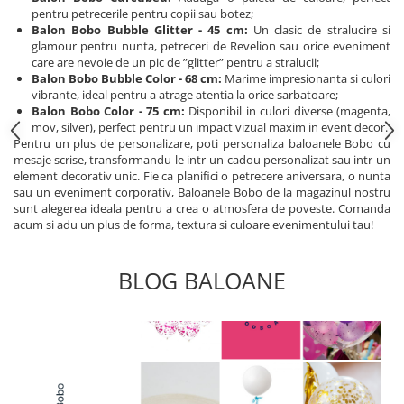
Cala
Petrecere fetite
pentru petrecerile pentru copii sau botez;
Iasomie
Balon Bobo Bubble Glitter - 45 cm:
Un clasic de stralucire si
Petrecere Baieti
glamour pentru nunta, petreceri de Revelion sau orice eveniment
Margarete
Petrecere Adulti
care are nevoie de un pic de ”glitter” pentru a stralucii;
Narcise
Balon Bobo Bubble Color - 68 cm:
Marime impresionanta si culori
Wisteria
vibrante, ideal pentru a atrage atentia la orice sarbatoare;
Balon Bobo Color - 75 cm:
Disponibil in culori diverse (magenta,
Capete flori
mov, silver), perfect pentru un impact vizual maxim in event decor.
Pentru un plus de personalizare, poti personaliza baloanele Bobo cu
Cap minirosa
mesaje scrise, transformandu-le intr-un cadou personalizat sau intr-un
Cap orhidee phalaenopsis
element decorativ unic. Fie ca planifici o petrecere aniversara, o nunta
sau un eveniment corporativ, Baloanele Bobo de la magazinul nostru
Crengi decorative
sunt alegerea ideala pentru a crea o atmosfera de poveste. Comanda
Ghirlande
acum si adu un plus de forma, textura si culoare evenimentului tau!
Copaci si Plante
BLOG BALOANE
Flori artificiale la ghiveci
Verdeata decorativa