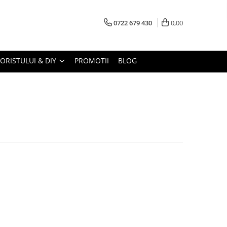
0722 679 430
0,00
LORISTULUI & DIY
PROMOTII
BLOG