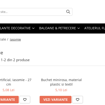
PLANTE DECORATIVE
BALOANE & PETRECERE
ATELIERUL F
ciale /
Iasomie
ie
1-
2
din
2
produse
tificial, Iasomie - 27
Buchet minirosa, material
cm
plastic si textil
5,08 Lei
5,10 Lei
VARIANTE
VEZI VARIANTE