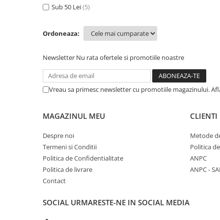
Cala
Petrecere fetite
Sub 50 Lei
(5)
Iasomie
Petrecere Baieti
Margarete
Petrecere Adulti
Ordoneaza:
Narcise
Wisteria
Newsletter
Nu rata ofertele si promotiile noastre
Capete flori
Cap minirosa
Vreau sa primesc newsletter cu promotiile magazinului. Af
Cap orhidee phalaenopsis
Crengi decorative
MAGAZINUL MEU
CLIENTI
Ghirlande
Copaci si Plante
Despre noi
Metode de
Termeni si Conditii
Politica d
Flori artificiale la ghiveci
Politica de Confidentialitate
ANPC
Verdeata decorativa
Politica de livrare
ANPC - SA
Contact
SOCIAL
URMARESTE-NE IN SOCIAL MEDIA