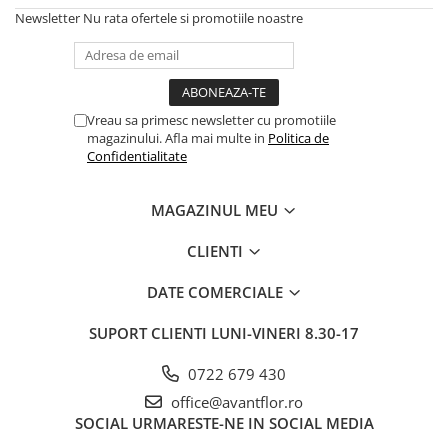
Bumbac
Kit-uri Baloane
Newsletter
Nu rata ofertele si promotiile noastre
Vaze din sticla
Cala
Rafii, clipsuri,pompe
Vase
Scabiosa
Accesorii petrecere
Vase din ceramica
Tropicale
Cake toppers
Mobilier urban
Buchete artificiale
Decoratiuni baloane
Vreau sa primesc newsletter cu promotiile
Scaune
Bujor
magazinului. Afla mai multe in
Politica de
Ochelari party
Confidentialitate
Crizantema
Bannere
Floarea soarelui
Lumanari aniversare
MAGAZINUL MEU
Hortensia
Ghirlande
Lavanda
Lumanari si accesorii tort
CLIENTI
Minirosa
Panou decorativ
DATE COMERCIALE
Ranunculus
Pompoane
Trandafir
Rozete
SUPORT CLIENTI
LUNI-VINERI 8.30-17
Mix de flori
Paturica Decor
Eucalipt
0722 679 430
Cake topper
Flori de camp
office@avantflor.ro
Tun Confetti
SOCIAL
URMARESTE-NE IN SOCIAL MEDIA
Bumbac
Petrecere Tematica