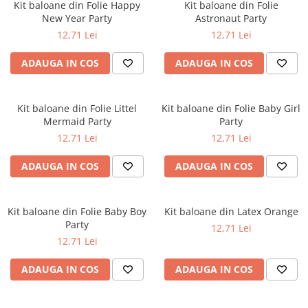
Bumbac
Kit-uri Baloane
Kit baloane din Folie Happy
Kit baloane din Folie
Vaze din sticla
New Year Party
Astronaut Party
Cala
Rafii, clipsuri,pompe
12,71 Lei
12,71 Lei
Vase
Scabiosa
Accesorii petrecere
Vase din ceramica
Tropicale
Cake toppers
ADAUGA IN COS
ADAUGA IN COS
Mobilier urban
Buchete artificiale
Decoratiuni baloane
Scaune
Bujor
Ochelari party
Kit baloane din Folie Littel
Kit baloane din Folie Baby Girl
Crizantema
Bannere
Mermaid Party
Party
Floarea soarelui
Lumanari aniversare
12,71 Lei
12,71 Lei
Hortensia
Ghirlande
Lavanda
ADAUGA IN COS
ADAUGA IN COS
Lumanari si accesorii tort
Minirosa
Panou decorativ
Ranunculus
Pompoane
Kit baloane din Folie Baby Boy
Kit baloane din Latex Orange
Trandafir
Rozete
Party
12,71 Lei
Mix de flori
Paturica Decor
12,71 Lei
Eucalipt
Cake topper
ADAUGA IN COS
ADAUGA IN COS
Flori de camp
Tun Confetti
Bumbac
Petrecere Tematica