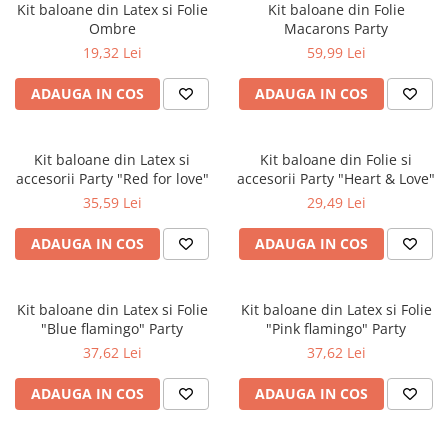
Cala
Kit baloane din Latex si Folie
Kit baloane din Folie
Petrecere fetite
Iasomie
Ombre
Macarons Party
Petrecere Baieti
19,32 Lei
59,99 Lei
Margarete
Petrecere Adulti
Narcise
ADAUGA IN COS
ADAUGA IN COS
Wisteria
Capete flori
Kit baloane din Latex si
Kit baloane din Folie si
Cap minirosa
accesorii Party "Red for love"
accesorii Party "Heart & Love"
Cap orhidee phalaenopsis
35,59 Lei
29,49 Lei
Crengi decorative
ADAUGA IN COS
ADAUGA IN COS
Ghirlande
Copaci si Plante
Flori artificiale la ghiveci
Kit baloane din Latex si Folie
Kit baloane din Latex si Folie
"Blue flamingo" Party
"Pink flamingo" Party
Verdeata decorativa
37,62 Lei
37,62 Lei
ADAUGA IN COS
ADAUGA IN COS