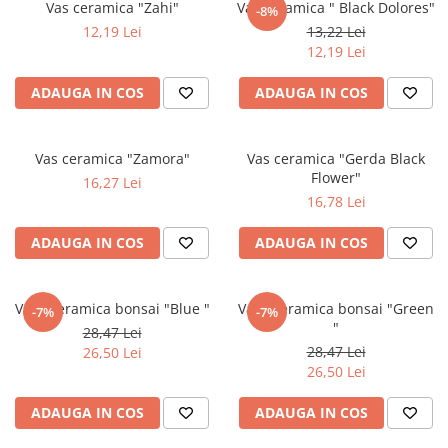
Bumbac
Kit-uri Baloane
Vas ceramica "Zahi"
Vas ceramica " Black Dolores"
-8%
Vaze din sticla
Cala
12,19 Lei
13,22 Lei
Rafii, clipsuri,pompe
12,19 Lei
Vase
Scabiosa
Accesorii petrecere
Vase din ceramica
Tropicale
Cake toppers
ADAUGA IN COS
ADAUGA IN COS
Mobilier urban
Buchete artificiale
Decoratiuni baloane
Scaune
Bujor
Ochelari party
Vas ceramica "Zamora"
Vas ceramica "Gerda Black
Crizantema
Bannere
Flower"
16,27 Lei
Floarea soarelui
Lumanari aniversare
16,78 Lei
Hortensia
Ghirlande
Lavanda
ADAUGA IN COS
ADAUGA IN COS
Lumanari si accesorii tort
Minirosa
Panou decorativ
Ranunculus
Pompoane
Vaza ceramica bonsai "Blue "
Vaza ceramica bonsai "Green
-7%
-7%
Trandafir
Rozete
"
28,47 Lei
Mix de flori
Paturica Decor
28,47 Lei
26,50 Lei
Eucalipt
26,50 Lei
Cake topper
Flori de camp
Tun Confetti
ADAUGA IN COS
ADAUGA IN COS
Bumbac
Petrecere Tematica