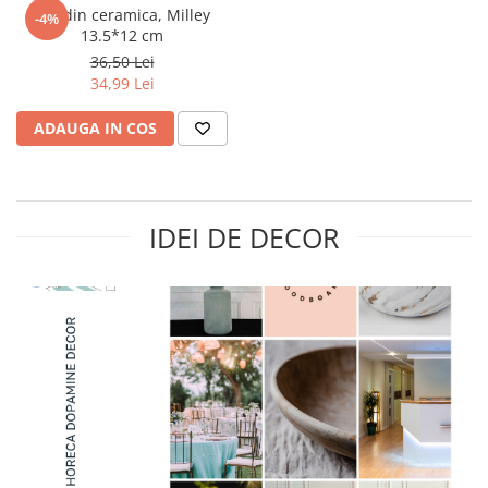
Vas din ceramica, Milley
-4%
13.5*12 cm
36,50 Lei
34,99 Lei
ADAUGA IN COS
IDEI DE DECOR