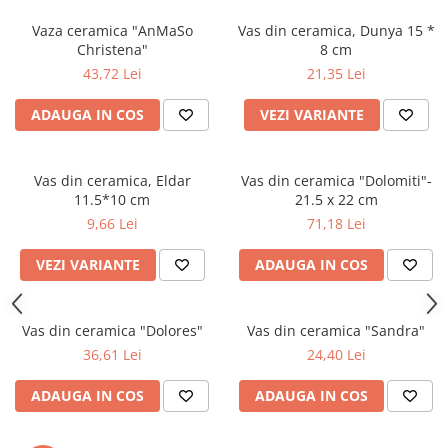
Cala
Petrecere fetite
Iasomie
Vaza ceramica "AnMaSo
Vas din ceramica, Dunya 15 *
Petrecere Baieti
Christena"
8 cm
Margarete
Petrecere Adulti
43,72 Lei
21,35 Lei
Narcise
Wisteria
ADAUGA IN COS
VEZI VARIANTE
Capete flori
Cap minirosa
Vas din ceramica, Eldar
Vas din ceramica "Dolomiti"-
Cap orhidee phalaenopsis
11.5*10 cm
21.5 x 22 cm
Crengi decorative
9,66 Lei
71,18 Lei
Ghirlande
VEZI VARIANTE
ADAUGA IN COS
Copaci si Plante
Flori artificiale la ghiveci
Vas din ceramica "Dolores"
Vas din ceramica "Sandra"
Verdeata decorativa
36,61 Lei
24,40 Lei
ADAUGA IN COS
ADAUGA IN COS