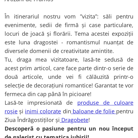
Cala
Petrecere fetite
Iasomie
Petrecere Baieti
În itinerariul nostru vom ”vizita”: săli pentru
Margarete
Petrecere Adulti
evenimente, sedii de firmă și case particulare,
Narcise
Wisteria
locuri de joacă și florării. Tema acestei expoziții
Capete flori
este luna dragostei - romantismul nuanțat de
Cap minirosa
diversele domenii de creativitate amintite.
Cap orhidee phalaenopsis
Tu, draga mea vizitatoare, lasă-te sedusă de
Crengi decorative
acest prim articol, care face parte dintr-o serie de
Ghirlande
două articole, unde vei fi călăuzită printr-o
selecție de decorațiuni romantice! Garantat te vor
Copaci si Plante
fermeca din cap până în picioare!
Flori artificiale la ghiveci
Lasă-te impresionată de
produse de culoare
Verdeata decorativa
roșie
și
inimi colorate
din
baloane de folie
pentru
Ziua Îndrăgostiților și
Dragobete
!
Descoperă o pasiune pentru un nou început
de galerist cu tematica iubirii!