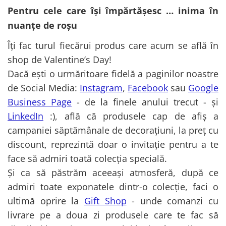
Pentru cele care își împărtășesc … inima în
nuanțe de roșu
Îți fac turul fiecărui produs care acum se află în
shop de Valentine’s Day!
Dacă ești o urmăritoare fidelă a paginilor noastre
de Social Media:
Instagram
,
Facebook
sau
Google
Business Page
- de la finele anului trecut - și
LinkedIn
:), află că produsele cap de afiș a
campaniei săptămânale de decorațiuni, la preț cu
discount, reprezintă doar o invitație pentru a te
face să admiri toată colecția specială.
Și ca să păstrăm aceeași atmosferă, după ce
admiri toate exponatele dintr-o colecție, faci o
ultimă oprire la
Gift Shop
- unde comanzi cu
livrare pe a doua zi produsele care te fac să