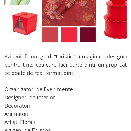
Bumbac
Kit-uri Baloane
Vaze din sticla
Cala
Rafii, clipsuri,pompe
Vase
Scabiosa
Accesorii petrecere
Vase din ceramica
Tropicale
Cake toppers
Mobilier urban
Buchete artificiale
Decoratiuni baloane
Scaune
Bujor
Ochelari party
Crizantema
Bannere
Floarea soarelui
Azi voi fi un ghid ”turistic”, (imaginar, desigur)
Lumanari aniversare
Hortensia
pentru tine, cea care faci parte dintr-un grup cât
Ghirlande
Lavanda
Lumanari si accesorii tort
se poate de real format din:
Minirosa
Panou decorativ
Ranunculus
Pompoane
Organizatori de Evenimente
Trandafir
Rozete
Designeri de Interior
Mix de flori
Paturica Decor
Decoratori
Eucalipt
Cake topper
Animatori
Flori de camp
Tun Confetti
Artiști Florali
Bumbac
Petrecere Tematica
Artizani de Frumos