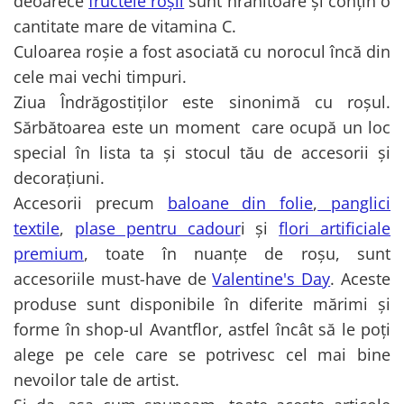
deoarece
fructele roșii
sunt hrănitoare și conțin o
cantitate mare de vitamina C.
Culoarea roșie a fost asociată cu norocul încă din
cele mai vechi timpuri.
Ziua Îndrăgostiților este sinonimă cu roșul.
Sărbătoarea este un moment care ocupă un loc
special în lista ta și stocul tău de accesorii și
decorațiuni.
Accesorii precum
baloane din folie
,
panglici
textile
,
plase pentru cadour
i și
flori artificiale
premium
, toate în nuanțe de roșu, sunt
accesoriile must-have de
Valentine's Day
. Aceste
produse sunt disponibile în diferite mărimi și
forme în shop-ul Avantflor, astfel încât să le poți
alege pe cele care se potrivesc cel mai bine
nevoilor tale de artist.