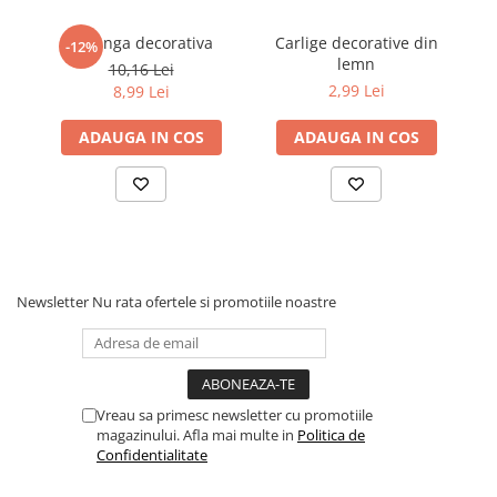
Creanga decorativa
Carlige decorative din
D
-12%
lemn
d
10,16 Lei
2,99 Lei
8,99 Lei
ADAUGA IN COS
ADAUGA IN COS
Newsletter
Nu rata ofertele si promotiile noastre
Vreau sa primesc newsletter cu promotiile
magazinului. Afla mai multe in
Politica de
Confidentialitate