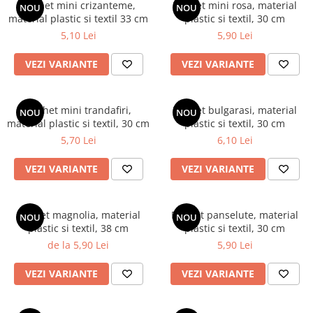
Bumbac
Kit-uri Baloane
Buchet mini crizanteme,
Buchet mini rosa, material
NOU
NOU
material plastic si textil 33 cm
Vaze din sticla
plastic si textil, 30 cm
Cala
Rafii, clipsuri,pompe
5,10 Lei
5,90 Lei
Vase
Scabiosa
Accesorii petrecere
Vase din ceramica
Tropicale
Cake toppers
VEZI VARIANTE
VEZI VARIANTE
Mobilier urban
Buchete artificiale
Decoratiuni baloane
Scaune
Bujor
Ochelari party
Buchet mini trandafiri,
Buchet bulgarasi, material
NOU
NOU
Crizantema
Bannere
material plastic si textil, 30 cm
plastic si textil, 30 cm
Floarea soarelui
Lumanari aniversare
5,70 Lei
6,10 Lei
Hortensia
Ghirlande
Lavanda
VEZI VARIANTE
VEZI VARIANTE
Lumanari si accesorii tort
Minirosa
Panou decorativ
Ranunculus
Pompoane
Buchet magnolia, material
Buchet panselute, material
NOU
NOU
Trandafir
Rozete
plastic si textil, 38 cm
plastic si textil, 30 cm
Mix de flori
Paturica Decor
de la 5,90 Lei
5,90 Lei
Eucalipt
Cake topper
VEZI VARIANTE
VEZI VARIANTE
Flori de camp
Tun Confetti
Bumbac
Petrecere Tematica