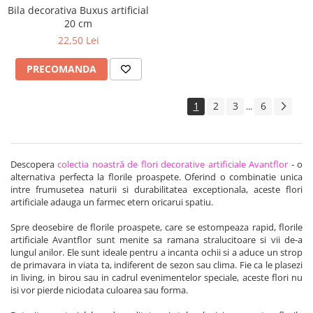
Bila decorativa Buxus artificial
20 cm
22,50 Lei
PRECOMANDA
1
2
3
6
...
Descopera
colectia noastră de flori decorative artificiale Avantflor
- o
alternativa perfecta la florile proaspete. Oferind o combinatie unica
intre frumusetea naturii si durabilitatea exceptionala, aceste flori
artificiale adauga un farmec etern oricarui spatiu.
Spre deosebire de florile proaspete, care se estompeaza rapid, florile
artificiale Avantflor sunt menite sa ramana stralucitoare si vii de-a
lungul anilor. Ele sunt ideale pentru a incanta ochii si a aduce un strop
de primavara in viata ta, indiferent de sezon sau clima. Fie ca le plasezi
in living, in birou sau in cadrul evenimentelor speciale, aceste flori nu
isi vor pierde niciodata culoarea sau forma.