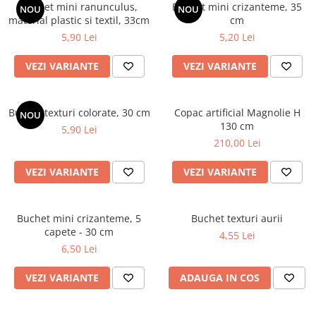
Cala
Buchet mini ranunculus,
Buchet mini crizanteme, 35
Petrecere fetite
NOU
NOU
Iasomie
material plastic si textil, 33cm
cm
Petrecere Baieti
5,90 Lei
5,20 Lei
Margarete
Petrecere Adulti
Narcise
VEZI VARIANTE
VEZI VARIANTE
Wisteria
Capete flori
Buchet texturi colorate, 30 cm
Copac artificial Magnolie H
Cap minirosa
NOU
130 cm
5,90 Lei
Cap orhidee phalaenopsis
210,00 Lei
Crengi decorative
VEZI VARIANTE
VEZI VARIANTE
Ghirlande
Copaci si Plante
Flori artificiale la ghiveci
Buchet mini crizanteme, 5
Buchet texturi aurii
capete - 30 cm
4,55 Lei
Verdeata decorativa
6,50 Lei
VEZI VARIANTE
ADAUGA IN COS