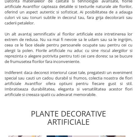
Datorita materialelor de calitate si tehnologiei avansate, florile
artificiale Avantflor capteaza detaliile si texturile naturale ale florilor,
oferind un aspect autentic si sofisticat. Ai posibilitatea de a adauga
culori vii sau tonuri subtile in decorul tau, fara grija decolorarii sau
caderii petalelor.
Un alt avantaj semnificativ al florilor artificiale este intretinerea lor
extrem de redusa. Nu va mai fi nevoie sa le udam sau sa le ingrijim,
ceea ce le face ideale pentru persoanele ocupate sau pentru cei cu
alergii la polen. Florile artificiale nu aduc cu sine riscul alergiilor si
reprezinta o alegere potrivita pentru toti cei care doresc sa se bucure
de frumusetea florilor fara inconveniente.
Indiferent daca decorezi interiorul casei tale, pregatesti un eveniment
special sau cauti un cadou durabil si frumos, colectia noastra de flori
artificiale Avantflor ofera optiuni pentru fiecare gust si stil.
Imbratiseaza durabilitatea, eleganta si versatilitatea acestor flori
artificiale si creeaza spatii cu adevarat memorabile.
PLANTE DECORATIVE
ARTIFICIALE