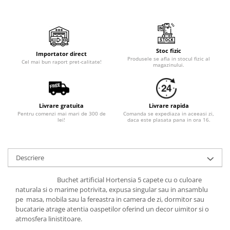
Stoc fizic
Importator direct
Produsele se afla in stocul fizic al
Cel mai bun raport pret-calitate!
magazinului.
Livrare gratuita
Livrare rapida
Pentru comenzi mai mari de 300 de
Comanda se expediaza in aceeasi zi,
lei!
daca este plasata pana in ora 16.
Descriere
Buchet artificial Hortensia 5 capete cu o culoare
naturala si o marime potrivita, expusa singular sau in ansamblu
pe masa, mobila sau la fereastra in camera de zi, dormitor sau
bucatarie atrage atentia oaspetilor oferind un decor uimitor si o
atmosfera linistitoare.