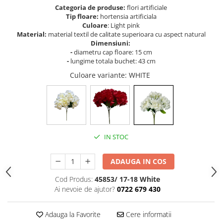
Cala
Petrecere fetite
Categoria de produse:
flori artificiale
Iasomie
Tip floare:
hortensia artificiala
Petrecere Baieti
Culoare
: Light pink
Margarete
Petrecere Adulti
Material:
material textil de calitate superioara cu aspect natural
Narcise
Dimensiuni:
Wisteria
-
diametru cap floare: 15 cm
-
lungime totala buchet: 43 cm
Capete flori
Culoare variante
: WHITE
Cap minirosa
Cap orhidee phalaenopsis
Crengi decorative
Ghirlande
Copaci si Plante
IN STOC
Flori artificiale la ghiveci
ADAUGA IN COS
Verdeata decorativa
Cod Produs:
45853/ 17-18 White
Ai nevoie de ajutor?
0722 679 430
Adauga la Favorite
Cere informatii