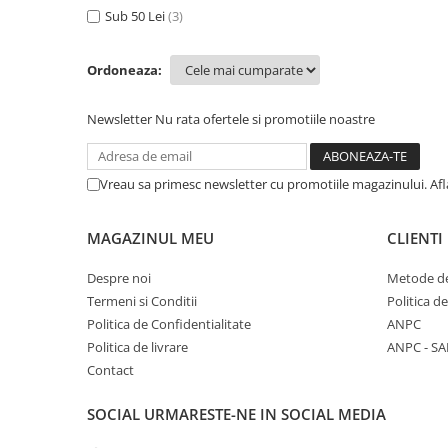
Cala
Petrecere fetite
Sub 50 Lei
(3)
Iasomie
Petrecere Baieti
Margarete
Petrecere Adulti
Ordoneaza:
Narcise
Wisteria
Newsletter
Nu rata ofertele si promotiile noastre
Capete flori
Cap minirosa
Vreau sa primesc newsletter cu promotiile magazinului. Af
Cap orhidee phalaenopsis
Crengi decorative
MAGAZINUL MEU
CLIENTI
Ghirlande
Copaci si Plante
Despre noi
Metode de
Termeni si Conditii
Politica d
Flori artificiale la ghiveci
Politica de Confidentialitate
ANPC
Verdeata decorativa
Politica de livrare
ANPC - SA
Contact
SOCIAL
URMARESTE-NE IN SOCIAL MEDIA