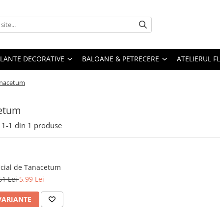
PLANTE DECORATIVE
BALOANE & PETRECERE
ATELIERUL F
nacetum
etum
1-
1
din
1
produse
ificial de Tanacetum
61 Lei
5,99 Lei
VARIANTE