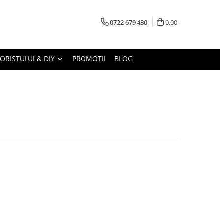
0722 679 430
0,00
LORISTULUI & DIY
PROMOTII
BLOG