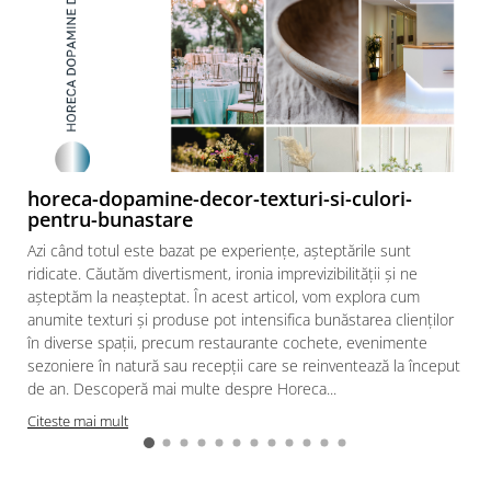
Cala
Petrecere fetite
Iasomie
Petrecere Baieti
Margarete
Petrecere Adulti
Narcise
Wisteria
Capete flori
Cap minirosa
horeca-dopamine-decor-texturi-si-culori-
Cap orhidee phalaenopsis
pentru-bunastare
Crengi decorative
Azi când totul este bazat pe experiențe, așteptările sunt
Ghirlande
ridicate. Căutăm divertisment, ironia imprevizibilității și ne
așteptăm la neașteptat. În acest articol, vom explora cum
Copaci si Plante
anumite texturi și produse pot intensifica bunăstarea clienților
Flori artificiale la ghiveci
în diverse spații, precum restaurante cochete, evenimente
sezoniere în natură sau recepții care se reinventează la început
Verdeata decorativa
de an. Descoperă mai multe despre Horeca...
Citeste mai mult