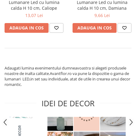
Bumbac
Kit-uri Baloane
Lumanare Led cu lumina
Lumanare Led cu lumina
Vaze din sticla
calda H 10 cm, Caliope
calda H 10 cm, Damiana
Cala
Rafii, clipsuri,pompe
13,07 Lei
9,66 Lei
Vase
Scabiosa
Accesorii petrecere
Vase din ceramica
Tropicale
Cake toppers
ADAUGA IN COS
ADAUGA IN COS
Mobilier urban
Buchete artificiale
Decoratiuni baloane
Scaune
Bujor
Ochelari party
Crizantema
Bannere
Floarea soarelui
Lumanari aniversare
Hortensia
Ghirlande
Adaugati lumina evenimentului dumneavoastra si alegeti produsele
Lavanda
noastre de inalta calitate.Avantflor.ro va pune la dispozitie o gama de
Lumanari si accesorii tort
lumanari LED,in set sau individuale, atat de utile in crearea unui decor
Minirosa
Panou decorativ
romantic.
Ranunculus
Pompoane
Trandafir
Rozete
IDEI DE DECOR
Mix de flori
Paturica Decor
Eucalipt
Cake topper
Flori de camp
Tun Confetti
Bumbac
Petrecere Tematica