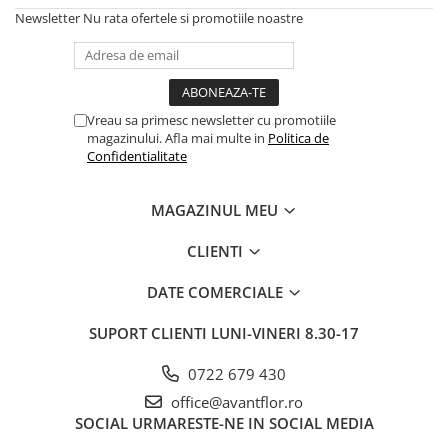
Bumbac
Kit-uri Baloane
Newsletter
Nu rata ofertele si promotiile noastre
Vaze din sticla
Cala
Rafii, clipsuri,pompe
Vase
Scabiosa
Accesorii petrecere
Vase din ceramica
Tropicale
Cake toppers
Mobilier urban
Buchete artificiale
Decoratiuni baloane
Vreau sa primesc newsletter cu promotiile
Scaune
Bujor
magazinului. Afla mai multe in
Politica de
Ochelari party
Confidentialitate
Crizantema
Bannere
Floarea soarelui
Lumanari aniversare
MAGAZINUL MEU
Hortensia
Ghirlande
Lavanda
Lumanari si accesorii tort
CLIENTI
Minirosa
Panou decorativ
DATE COMERCIALE
Ranunculus
Pompoane
Trandafir
Rozete
SUPORT CLIENTI
LUNI-VINERI 8.30-17
Mix de flori
Paturica Decor
Eucalipt
0722 679 430
Cake topper
Flori de camp
office@avantflor.ro
Tun Confetti
SOCIAL
URMARESTE-NE IN SOCIAL MEDIA
Bumbac
Petrecere Tematica