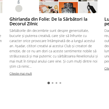
Ghirlanda din Folie: De la Sărbători la
Lu
Decorul Zilnic
pe
Sărbătorile din decembrie sunt despre generozitate,
Dac
e
bucurie și puterea creativă, care știe să înfrunte cu
reu
um
caracter orice provocare întâmpinată de-a lungul acestui
out
an. Așadar, cititori creativi ai acestui Club și creatori de
dec
emoție, de ce nu am dori ca aceste sentimente nobile să
lum
strălucească și mai puternic cu sărbătoarea Revelionului și
und
mai mult în timpul anului care vine. Și cum mulți dintre noi
pen
știm că nimic...
Cit
Citeste mai mult