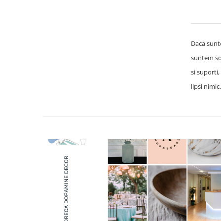
Daca sunte
suntem sol
si suporti
lipsi nimi