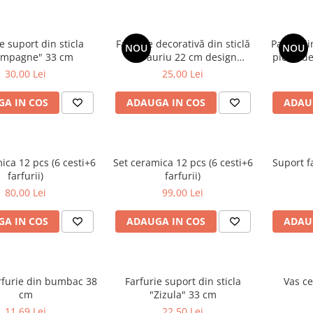
e suport din sticla
Farfurie decorativă din sticlă
Pahar din
NOU
NOU
ampagne" 33 cm
alb auriu 22 cm design
picior de
modern
30,00 Lei
25,00 Lei
A IN COS
ADAUGA IN COS
ADAU
ica 12 pcs (6 cesti+6
Set ceramica 12 pcs (6 cesti+6
Suport f
farfurii)
farfurii)
80,00 Lei
99,00 Lei
A IN COS
ADAUGA IN COS
ADAU
rfurie din bumbac 38
Farfurie suport din sticla
Vas c
cm
"Zizula" 33 cm
11,69 Lei
22,50 Lei