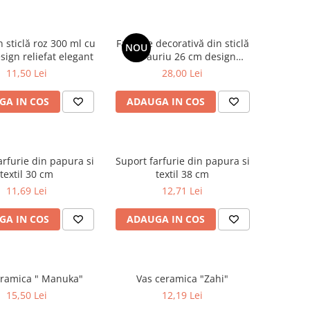
 sticlă roz 300 ml cu
Farfurie decorativă din sticlă
NOU
sign reliefat elegant
alb auriu 26 cm design
modern
11,50 Lei
28,00 Lei
GA IN COS
ADAUGA IN COS
arfurie din papura si
Suport farfurie din papura si
textil 30 cm
textil 38 cm
11,69 Lei
12,71 Lei
GA IN COS
ADAUGA IN COS
eramica " Manuka"
Vas ceramica "Zahi"
15,50 Lei
12,19 Lei