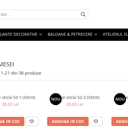
PLANTE DECORATIVE
BALOANE & PETRECERE
ATELIERUL F
MESEI
1-
21
din
38
produse
e sticla 53-1 (33cm)
Farfurie sticla 52-2 (33cm)
Farfuri
NOU
NOU
28,00 Lei
28,00 Lei
A IN COS
ADAUGA IN COS
ADAU