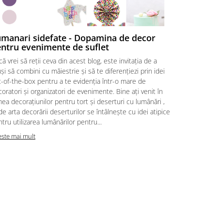
manari sidefate - Dopamina de decor
Îmbrățișe
ntru evenimente de suflet
Party
ă vrei să reții ceva din acest blog, este invitația de a
În mijlocul 
și să combini cu măiestrie și să te diferențiezi prin idei
ei, există 
-of-the-box pentru a te evidenția într-o mare de
între esteti
oratori și organizatori de evenimente. Bine ați venit în
să descoperi
ea decorațiunilor pentru tort și deserturi cu lumânări ,
și obiecte d
e arta decorării deserturilor se întâlnește cu idei atipice
inegalabilă 
tru utilizarea lumânărilor pentru...
decorative A
este mai mult
Citeste mai m