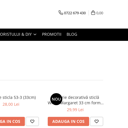
0722 679 430
0,00
LORISTULUI & DIY
PROMOTII
BLOG
e sticla 53-3 (33cm)
Farfurie decorativă sticlă
NOU
White Margaret 33 cm formă
28,00 Lei
floare
29,99 Lei
GA IN COS
ADAUGA IN COS