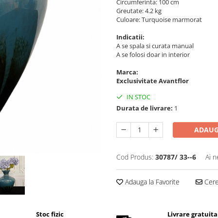
Circumferinta: 100 cm
Greutate: 4.2 kg
Culoare: Turquoise marmorat
Indicatii:
A se spala si curata manual
A se folosi doar in interior
Marca:
Exclusivitate Avantflor
IN STOC
Durata de livrare:
1
ADAUG
Cod Produs:
30787/ 33--6
Ai n
Adauga la Favorite
Cere 
Stoc fizic
Livrare gratuita