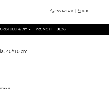
0722 679 430
0,00
LORISTULUI & DIY
PROMOTII
BLOG
la, 40*10 cm
ta manual