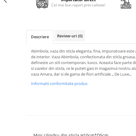
Cala
Petrecere fetite
Cel mai bun raport pret-calitate!
Iasomie
Petrecere Baieti
Margarete
Petrecere Adulti
Narcise
Wisteria
Review-uri
(0)
Descriere
Capete flori
Cap minirosa
Abimbola, vaza din sticla eleganta, fina, impunatoare este 
de interior. Vaza Abimbola, confectionata din sticla groasa, 
Cap orhidee phalaenopsis
defineste un stil contemporan, luxos. Aceasta face parte di
Crengi decorative
si vazelor din sticla, ce le puteti gasi in magazinul nostru 
vaza Amara, dar si de gama de flori artificiale ,, De Luxe,,.
Ghirlande
Informatii conformitate produs
Copaci si Plante
Flori artificiale la ghiveci
Verdeata decorativa
Mini cilindru din sticla H10cm*D5cm