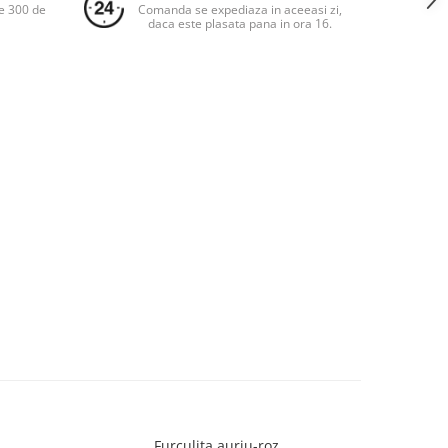
e 300 de
Comanda se expediaza in aceeasi zi,
daca este plasata pana in ora 16.
Furculita auriu-roz