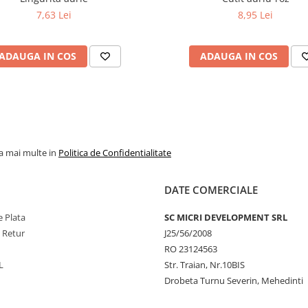
7,63 Lei
8,95 Lei
ADAUGA IN COS
ADAUGA IN COS
la mai multe in
Politica de Confidentialitate
DATE COMERCIALE
 Plata
SC MICRI DEVELOPMENT SRL
e Retur
J25/56/2008
RO 23124563
L
Str. Traian, Nr.10BIS
Drobeta Turnu Severin, Mehedinti