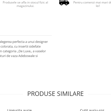
Produsele se afla in stocul fizic al
Pentru comenzi mai mari d
magazinului.
lei!
alegerea perfecta a unui designer
colorata, cu insertii sidefate
n categoria ,,De Luxe,, a vaselor
alaturi de vaza Adebowale si
PRODUSE SIMILARE
Lingurita aurie
Cutit auriu-roz