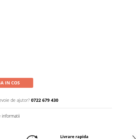
A IN COS
evoie de ajutor?
0722 679 430
informatii
Livrare rapida