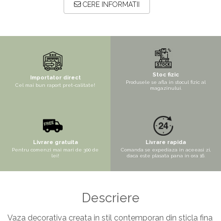
Copaci si Plante
CERE INFORMATII
Flori artificiale la ghiveci
Verdeata decorativa
Stoc fizic
Importator direct
Produsele se afla in stocul fizic al
Cel mai bun raport pret-calitate!
magazinului.
Livrare gratuita
Livrare rapida
Pentru comenzi mai mari de 300 de
Comanda se expediaza in aceeasi zi,
lei!
daca este plasata pana in ora 16.
Descriere
Vaza decorativa creata in stil contemporan din sticla fina