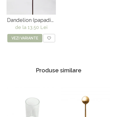
Dandelion (papadie)
white, artificial 63 X
de la 13,50 Lei
10 cm & 85 X 12 cm
& 90 X 17 cm
VEZI VARIANTE
Produse similare