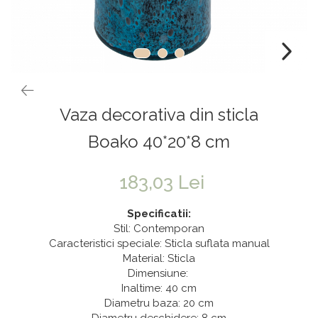
Vaze & Vase
Tanacetum
Contragreutati
Pene
Vaze din sticla
Anthurium
Baloane Bobo
Vase
Bumbac
Kit-uri Baloane
Vase din ceramica
Cala
Rafii, clipsuri,pompe
Mobilier urban
Accesorii petrecere
Scabiosa
Vaza decorativa din sticla
Scaune
Tropicale
Cake toppers
Buchete artificiale
Decoratiuni baloane
Boako 40*20*8 cm
Bujor
Ochelari party
Crizantema
Bannere
183,03 Lei
Floarea soarelui
Lumanari aniversare
Specificatii:
Hortensia
Ghirlande
Stil: Contemporan
Caracteristici speciale: Sticla suflata manual
Lavanda
Lumanari si accesorii tort
Material: Sticla
Minirosa
Panou decorativ
Dimensiune:
Ranunculus
Pompoane
Inaltime: 40 cm
Diametru baza: 20 cm
Trandafir
Rozete