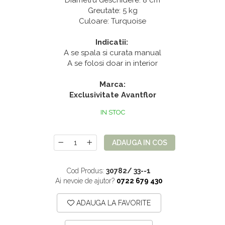
Diametru deschidere: 8 cm
Mix de flori
Paturica Decor
Greutate: 5 kg
Culoare: Turquoise
Eucalipt
Cake topper
Flori de camp
Tun Confetti
Indicatii:
A se spala si curata manual
Petrecere Tematica
Bumbac
A se folosi doar in interior
Cala
Petrecere fetite
Marca:
Iasomie
Petrecere Baieti
Exclusivitate Avantflor
Margarete
Petrecere Adulti
IN STOC
Narcise
Wisteria
ADAUGA IN COS
Capete flori
Cap minirosa
Cod Produs:
30782/ 33--1
Cap orhidee phalaenopsis
Ai nevoie de ajutor?
0722 679 430
Crengi decorative
ADAUGA LA FAVORITE
Ghirlande