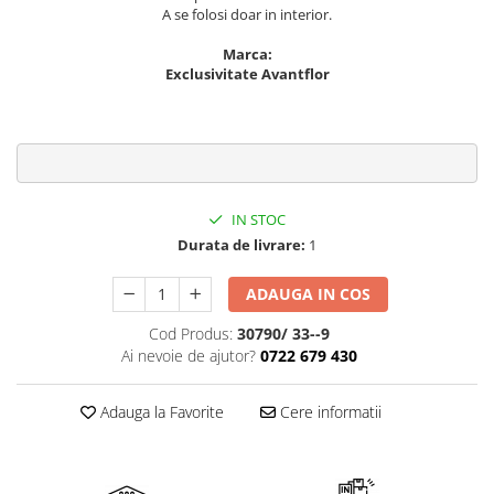
Cala
Petrecere fetite
A se folosi doar in interior.
Iasomie
Petrecere Baieti
Marca:
Margarete
Petrecere Adulti
Exclusivitate Avantflor
Narcise
Wisteria
Capete flori
Cap minirosa
Cap orhidee phalaenopsis
IN STOC
Crengi decorative
Durata de livrare:
1
Ghirlande
ADAUGA IN COS
Copaci si Plante
Cod Produs:
30790/ 33--9
Flori artificiale la ghiveci
Ai nevoie de ajutor?
0722 679 430
Verdeata decorativa
Adauga la Favorite
Cere informatii