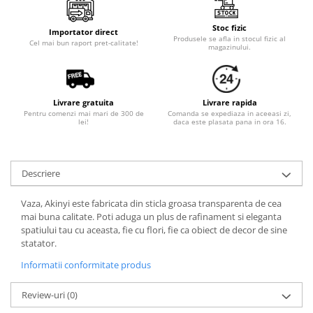
Stoc fizic
Importator direct
Produsele se afla in stocul fizic al
Cel mai bun raport pret-calitate!
magazinului.
Livrare gratuita
Livrare rapida
Pentru comenzi mai mari de 300 de
Comanda se expediaza in aceeasi zi,
lei!
daca este plasata pana in ora 16.
Descriere
Vaza, Akinyi este fabricata din sticla groasa transparenta de cea
mai buna calitate. Poti aduga un plus de rafinament si eleganta
spatiului tau cu aceasta, fie cu flori, fie ca obiect de decor de sine
statator.
Informatii conformitate produs
Review-uri
(0)