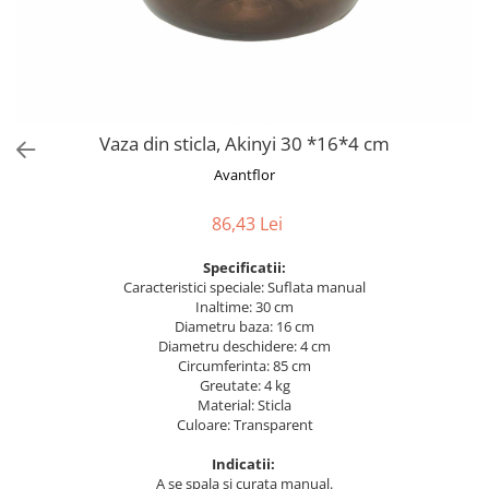
Bumbac
Kit-uri Baloane
Vaze din sticla
Cala
Rafii, clipsuri,pompe
Vase
Scabiosa
Accesorii petrecere
Vase din ceramica
Tropicale
Cake toppers
Mobilier urban
Buchete artificiale
Decoratiuni baloane
Vaza din sticla, Akinyi 30 *16*4 cm
Scaune
Bujor
Ochelari party
Avantflor
Crizantema
Bannere
Floarea soarelui
Lumanari aniversare
86,43 Lei
Hortensia
Ghirlande
Lavanda
Specificatii:
Lumanari si accesorii tort
Caracteristici speciale: Suflata manual
Minirosa
Panou decorativ
Inaltime: 30 cm
Ranunculus
Pompoane
Diametru baza: 16 cm
Diametru deschidere: 4 cm
Trandafir
Rozete
Circumferinta: 85 cm
Mix de flori
Paturica Decor
Greutate: 4 kg
Eucalipt
Material: Sticla
Cake topper
Culoare: Transparent
Flori de camp
Tun Confetti
Bumbac
Indicatii:
Petrecere Tematica
A se spala si curata manual.