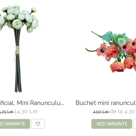
ificial, Mini Ranunculus
Buchet mini ranuncul
Persan - 30 cm
14,30 Lei
de la 4,30
5,25 Lei
4,90 Lei
ZI VARIANTE
VEZI VARIANTE