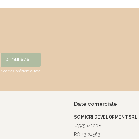
litica de Confidentialitate
Date comerciale
a
SC MICRI DEVELOPMENT SRL
r
J25/56/2008
RO 23124563