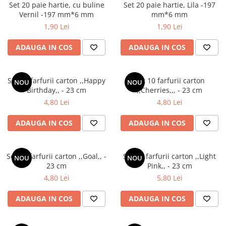
Cala
Set 20 paie hartie, cu buline
Set 20 paie hartie, Lila -197
Petrecere fetite
Iasomie
Vernil -197 mm*6 mm
mm*6 mm
Petrecere Baieti
1,90 Lei
1,90 Lei
Margarete
Petrecere Adulti
Narcise
ADAUGA IN COS
ADAUGA IN COS
Wisteria
Capete flori
Set 10 farfurii carton ,,Happy
Set 10 farfurii carton
Cap minirosa
NOU
NOU
Birthday,, - 23 cm
,,Cherries,,, - 23 cm
Cap orhidee phalaenopsis
4,80 Lei
4,80 Lei
Crengi decorative
ADAUGA IN COS
ADAUGA IN COS
Ghirlande
Copaci si Plante
Flori artificiale la ghiveci
Set 10 farfurii carton ,,Goal,, -
Set 10 farfurii carton ,,Light
NOU
NOU
23 cm
Pink,, - 23 cm
Verdeata decorativa
4,80 Lei
5,80 Lei
ADAUGA IN COS
ADAUGA IN COS