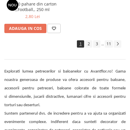
Set 10 pahare din carton
NOU
,,Football,, 250 ml
2,80 Lei
ADAUGA IN COS
1
2
3
11
...
Explorati lumea petrecerilor si baloanelor cu Avantflor.ro! Gama
noastra generoasa de produse va ofera accesorii pentru baloane,
accesorii pentru petreceri, baloane colorate de toate formele
si dimensiunile, jucarii distractive, lumanari cifre si accesorii pentru
torturi sau deserturi.
Suntem partenerul dvs. de incredere pentru a va ajuta sa organizati
evenimente complexe. Indiferent daca sunteti decorator de