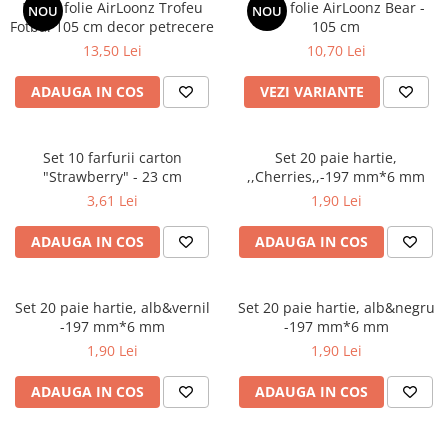
Bumbac
Kit-uri Baloane
Balon folie AirLoonz Trofeu
Balon folie AirLoonz Bear -
NOU
NOU
Fotbal 105 cm decor petrecere
Vaze din sticla
105 cm
Cala
Rafii, clipsuri,pompe
13,50 Lei
10,70 Lei
Vase
Scabiosa
Accesorii petrecere
Vase din ceramica
Tropicale
Cake toppers
ADAUGA IN COS
VEZI VARIANTE
Mobilier urban
Buchete artificiale
Decoratiuni baloane
Scaune
Bujor
Ochelari party
Set 10 farfurii carton
Set 20 paie hartie,
Crizantema
Bannere
"Strawberry" - 23 cm
,,Cherries,,-197 mm*6 mm
Floarea soarelui
Lumanari aniversare
3,61 Lei
1,90 Lei
Hortensia
Ghirlande
Lavanda
ADAUGA IN COS
ADAUGA IN COS
Lumanari si accesorii tort
Minirosa
Panou decorativ
Ranunculus
Pompoane
Set 20 paie hartie, alb&vernil
Set 20 paie hartie, alb&negru
Trandafir
Rozete
-197 mm*6 mm
-197 mm*6 mm
Mix de flori
Paturica Decor
1,90 Lei
1,90 Lei
Eucalipt
Cake topper
ADAUGA IN COS
ADAUGA IN COS
Flori de camp
Tun Confetti
Bumbac
Petrecere Tematica