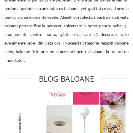
evenimente, organizator de petreceri, proprietar de patiserie sau un
pasionat parinte sau animator cu baloane, veti gasi tot ce aveti nevoie
pentru a crea momente vesele. Alegeti din colectia noastra si dati viata
oricarei petreceri!De la petreceri aniversare la botez pentru bebeluși,
aranjamente pentru nunta, găsiti ceva care să decoreze acele
evenimente reper din viața dvs. In aceasta categorie regasiti baloane
latex, baloane folie precum si accesorii pentru baloane la preturi de
importator.
BLOG BALOANE