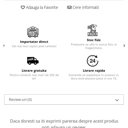
Cala
Petrecere fetite
Adauga la Favorite
Cere informatii
Iasomie
Petrecere Baieti
Margarete
Petrecere Adulti
Narcise
Wisteria
Capete flori
Stoc fizic
Importator direct
Produsele se afla in stocul fizic al
Cap minirosa
Cel mai bun raport pret-calitate!
magazinului.
Cap orhidee phalaenopsis
Crengi decorative
Ghirlande
Livrare gratuita
Livrare rapida
Pentru comenzi mai mari de 300 de
Comanda se expediaza in aceeasi zi,
Copaci si Plante
lei!
daca este plasata pana in ora 16.
Flori artificiale la ghiveci
Verdeata decorativa
Review-uri
(0)
Daca doresti sa iti exprimi parerea despre acest produs
poti adauga un review.