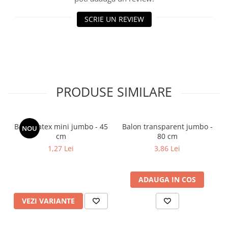
SCRIE UN REVIEW
PRODUSE SIMILARE
Balon latex mini jumbo - 45
Balon transparent jumbo -
NOU
cm
80 cm
1,27 Lei
3,86 Lei
ADAUGA IN COS
VEZI VARIANTE