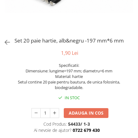
Bumbac
Kit-uri Baloane
Vaze din sticla
Cala
Rafii, clipsuri,pompe
Vase
Scabiosa
Accesorii petrecere
Vase din ceramica
Tropicale
Cake toppers
Mobilier urban
Buchete artificiale
Decoratiuni baloane
Set 20 paie hartie, alb&negru -197 mm*6 mm
Scaune
Bujor
Ochelari party
Crizantema
Bannere
1,90 Lei
Floarea soarelui
Lumanari aniversare
Specificatii:
Hortensia
Ghirlande
Dimensiune: lungime=197 mm; diametru=6 mm
Lavanda
Lumanari si accesorii tort
Material: hartie
Setul contine 20 paie pentru bautura, de unica folosinta,
Minirosa
Panou decorativ
biodegradabile.
Ranunculus
Pompoane
IN STOC
Trandafir
Rozete
Mix de flori
Paturica Decor
ADAUGA IN COS
Eucalipt
Cake topper
Flori de camp
Tun Confetti
Cod Produs:
54433/ 1-3
Ai nevoie de ajutor?
0722 679 430
Bumbac
Petrecere Tematica