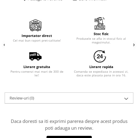
Cala
Petrecere fetite
Iasomie
Petrecere Baieti
Margarete
Petrecere Adulti
Narcise
Wisteria
Stoc fizic
Importator direct
Produsele se afla in stocul fizic al
Capete flori
Cel mai bun raport pret-calitate!
magazinului.
Cap minirosa
Cap orhidee phalaenopsis
Crengi decorative
Livrare gratuita
Livrare rapida
Pentru comenzi mai mari de 300 de
Comanda se expediaza in aceeasi zi,
Ghirlande
lei!
daca este plasata pana in ora 16.
Copaci si Plante
Flori artificiale la ghiveci
Review-uri
(0)
Verdeata decorativa
Daca doresti sa iti exprimi parerea despre acest produs
poti adauga un review.