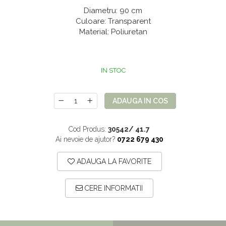
Mix de flori
Paturica Decor
Diametru: 90 cm
Culoare: Transparent
Eucalipt
Cake topper
Material: Poliuretan
Flori de camp
Tun Confetti
Petrecere Tematica
Bumbac
IN STOC
Cala
Petrecere fetite
Iasomie
Petrecere Baieti
ADAUGA IN COS
Margarete
Petrecere Adulti
Narcise
Cod Produs:
30542/ 41.7
Wisteria
Ai nevoie de ajutor?
0722 679 430
Capete flori
ADAUGA LA FAVORITE
Cap minirosa
Cap orhidee phalaenopsis
CERE INFORMATII
Crengi decorative
Ghirlande