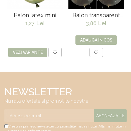
Balon latex mini
Balon transparent
jumbo - 45 cm
jumbo - 80 cm
1,27 Lei
3,86 Lei
ADAUGA IN COS
VEZI VARIANTE
NEWSLETTER
Nu rata ofertele si promotiile noastre
Vreau sa primesc newsletter cu promotiile magazinului. Afla mai multe in