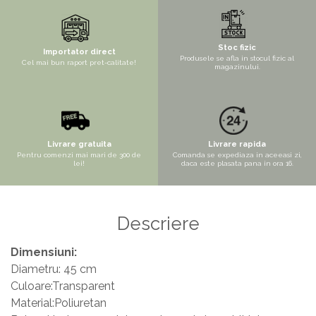
Copaci si Plante
Flori artificiale la ghiveci
Verdeata decorativa
Stoc fizic
Importator direct
Produsele se afla in stocul fizic al
Cel mai bun raport pret-calitate!
magazinului.
Livrare gratuita
Livrare rapida
Pentru comenzi mai mari de 300 de
Comanda se expediaza in aceeasi zi,
lei!
daca este plasata pana in ora 16.
Descriere
Dimensiuni:
Diametru: 45 cm
Culoare:Transparent
Material:Poliuretan