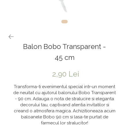
Vaze & Vase
Tanacetum
Contragreutati
Pene
Vaze din sticla
Anthurium
Baloane Bobo
Vase
Bumbac
Kit-uri Baloane
Vase din ceramica
Cala
Rafii, clipsuri,pompe
Mobilier urban
Accesorii petrecere
Scabiosa
Balon Bobo Transparent -
Scaune
Tropicale
Cake toppers
Buchete artificiale
Decoratiuni baloane
45 cm
Bujor
Ochelari party
Crizantema
Bannere
2,90 Lei
Floarea soarelui
Lumanari aniversare
Transforma-ti evenimentul special intr-un moment
Hortensia
Ghirlande
de neuitat cu ajutorul balonului Bobo Transparent
- 90 cm. Adauga o nota de stralucire si eleganta
Lavanda
Lumanari si accesorii tort
decorului tau, captivand atentia invitatilor si
Minirosa
Panou decorativ
creand o atmosfera magica. Achizitioneaza acum
Ranunculus
Pompoane
baloanele Bobo 90 cm si lasa-te purtat de
farmecul lor stralucitor!
Trandafir
Rozete