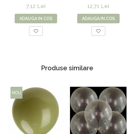
jumbo - 100 cm
Baby Boy Party
7,12 Lei
12,71 Lei
ADAUGA IN COS
ADAUGA IN COS
Produse similare
NOU