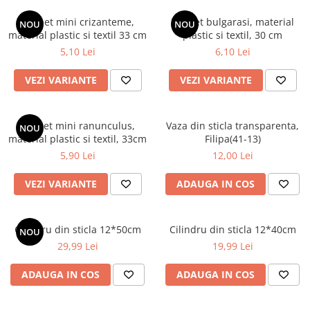
Buchet mini crizanteme,
Buchet bulgarasi, material
NOU
NOU
material plastic si textil 33 cm
plastic si textil, 30 cm
5,10 Lei
6,10 Lei
VEZI VARIANTE
VEZI VARIANTE
Buchet mini ranunculus,
Vaza din sticla transparenta,
NOU
material plastic si textil, 33cm
Filipa(41-13)
5,90 Lei
12,00 Lei
VEZI VARIANTE
ADAUGA IN COS
Cilindru din sticla 12*50cm
Cilindru din sticla 12*40cm
NOU
29,99 Lei
19,99 Lei
ADAUGA IN COS
ADAUGA IN COS