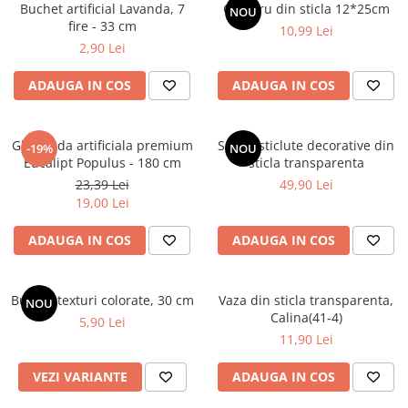
Cala
Buchet artificial Lavanda, 7
Cilindru din sticla 12*25cm
Petrecere fetite
NOU
Iasomie
fire - 33 cm
10,99 Lei
Petrecere Baieti
2,90 Lei
Margarete
Petrecere Adulti
Narcise
ADAUGA IN COS
ADAUGA IN COS
Wisteria
Capete flori
Ghirlanda artificiala premium
Set 10 sticlute decorative din
Cap minirosa
-19%
NOU
Eucalipt Populus - 180 cm
sticla transparenta
Cap orhidee phalaenopsis
23,39 Lei
49,90 Lei
Crengi decorative
19,00 Lei
Ghirlande
ADAUGA IN COS
ADAUGA IN COS
Copaci si Plante
Flori artificiale la ghiveci
Buchet texturi colorate, 30 cm
Vaza din sticla transparenta,
NOU
Verdeata decorativa
Calina(41-4)
5,90 Lei
11,90 Lei
VEZI VARIANTE
ADAUGA IN COS