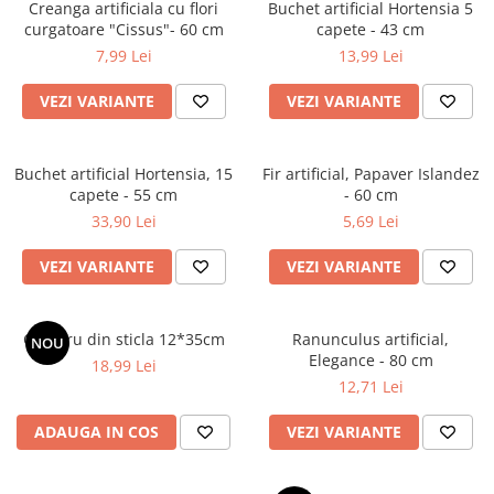
Bumbac
Kit-uri Baloane
Creanga artificiala cu flori
Buchet artificial Hortensia 5
Vaze din sticla
curgatoare "Cissus"- 60 cm
capete - 43 cm
Cala
Rafii, clipsuri,pompe
7,99 Lei
13,99 Lei
Vase
Scabiosa
Accesorii petrecere
Vase din ceramica
Tropicale
Cake toppers
VEZI VARIANTE
VEZI VARIANTE
Mobilier urban
Buchete artificiale
Decoratiuni baloane
Scaune
Bujor
Ochelari party
Buchet artificial Hortensia, 15
Fir artificial, Papaver Islandez
Crizantema
Bannere
capete - 55 cm
- 60 cm
Floarea soarelui
Lumanari aniversare
33,90 Lei
5,69 Lei
Hortensia
Ghirlande
Lavanda
VEZI VARIANTE
VEZI VARIANTE
Lumanari si accesorii tort
Minirosa
Panou decorativ
Ranunculus
Pompoane
Cilindru din sticla 12*35cm
Ranunculus artificial,
NOU
Trandafir
Rozete
Elegance - 80 cm
18,99 Lei
Mix de flori
Paturica Decor
12,71 Lei
Eucalipt
Cake topper
ADAUGA IN COS
VEZI VARIANTE
Flori de camp
Tun Confetti
Bumbac
Petrecere Tematica