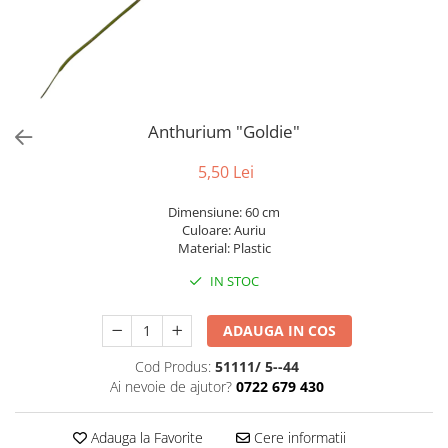
Bumbac
Kit-uri Baloane
Vaze din sticla
Cala
Rafii, clipsuri,pompe
Vase
Scabiosa
Accesorii petrecere
Vase din ceramica
Tropicale
Cake toppers
Mobilier urban
Buchete artificiale
Decoratiuni baloane
Anthurium "Goldie"
Scaune
Bujor
Ochelari party
Crizantema
Bannere
5,50 Lei
Floarea soarelui
Lumanari aniversare
Dimensiune: 60 cm
Hortensia
Ghirlande
Culoare: Auriu
Lavanda
Lumanari si accesorii tort
Material: Plastic
Minirosa
Panou decorativ
IN STOC
Ranunculus
Pompoane
Trandafir
Rozete
ADAUGA IN COS
Mix de flori
Paturica Decor
Cod Produs:
51111/ 5--44
Eucalipt
Cake topper
Ai nevoie de ajutor?
0722 679 430
Flori de camp
Tun Confetti
Bumbac
Petrecere Tematica
Adauga la Favorite
Cere informatii