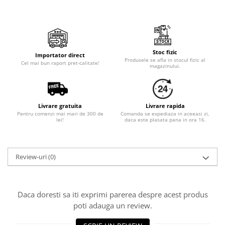
Cala
Petrecere fetite
Iasomie
Petrecere Baieti
Margarete
Petrecere Adulti
Narcise
Wisteria
Stoc fizic
Importator direct
Produsele se afla in stocul fizic al
Cel mai bun raport pret-calitate!
Capete flori
magazinului.
Cap minirosa
Cap orhidee phalaenopsis
Livrare gratuita
Livrare rapida
Crengi decorative
Pentru comenzi mai mari de 300 de
Comanda se expediaza in aceeasi zi,
lei!
daca este plasata pana in ora 16.
Ghirlande
Copaci si Plante
Flori artificiale la ghiveci
Review-uri
(0)
Verdeata decorativa
Daca doresti sa iti exprimi parerea despre acest produs
poti adauga un review.