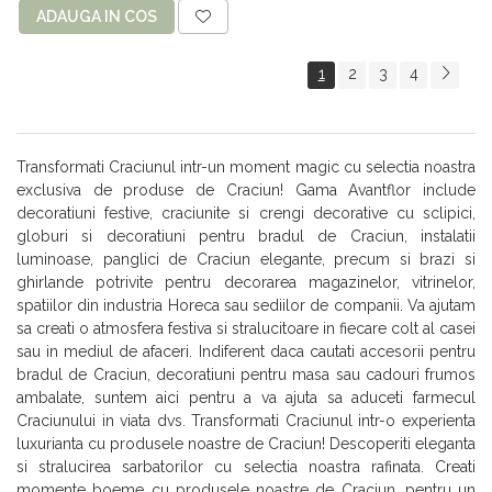
ADAUGA IN COS
1
2
3
4
Transformati Craciunul intr-un moment magic cu selectia noastra
exclusiva de produse de Craciun! Gama Avantflor include
decoratiuni festive, craciunite si crengi decorative cu sclipici,
globuri si decoratiuni pentru bradul de Craciun, instalatii
luminoase, panglici de Craciun elegante, precum si brazi si
ghirlande potrivite pentru decorarea magazinelor, vitrinelor,
spatiilor din industria Horeca sau sediilor de companii. Va ajutam
sa creati o atmosfera festiva si stralucitoare in fiecare colt al casei
sau in mediul de afaceri. Indiferent daca cautati accesorii pentru
bradul de Craciun, decoratiuni pentru masa sau cadouri frumos
ambalate, suntem aici pentru a va ajuta sa aduceti farmecul
Craciunului in viata dvs. Transformati Craciunul intr-o experienta
luxurianta cu produsele noastre de Craciun! Descoperiti eleganta
si stralucirea sarbatorilor cu selectia noastra rafinata. Creati
momente boeme cu produsele noastre de Craciun, pentru un