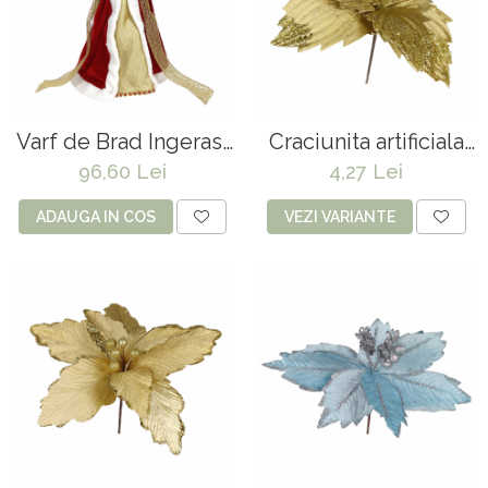
Varf de Brad Ingeras,
Craciunita artificiala
Rosu, 45 cm
din catifea
96,60 Lei
4,27 Lei
ADAUGA IN COS
VEZI VARIANTE