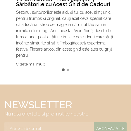
Sărbătorile cu Acest Ghid de Cadouri
Sezonul sărbătorilor este aici, și tu, cu acel simț unic
pentru frumos și original, cauți acel ceva special care
să aducă un strop de magie în căminul tău sau în
inimile celor dragi. Anul acesta, Avantflor îți deschide
lumea unor posibilități nelimitate de cadouri care să-ți
încânte simțurile și să-ți îmbogățească experiența
festivă. Fiecare articol din acest ghid este ales cu grijă
pentru...
Citeste mai mult
NEWSLETTER
Nu rata ofertele si promotiile noastre