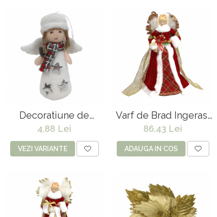
Copaci si Plante
Flori artificiale la ghiveci
Verdeata decorativa
Decoratiune de
Varf de Brad Ingeras,
Craciun, Ingeras, 16
Burgundy, 45 cm
4,88 Lei
86,43 Lei
cm
VEZI VARIANTE
ADAUGA IN COS