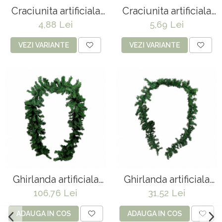
Craciunita artificiala
Craciunita artificiala
din catifea H35*26 cm
din catifea H34 * 30
4,88 Lei
5,69 Lei
cm
VEZI VARIANTE
VEZI VARIANTE
Ghirlanda artificiala
Ghirlanda artificiala
din Brad - 270 cm
din Brad - 270 cm
106,76 Lei
31,52 Lei
ADAUGA IN COS
ADAUGA IN COS