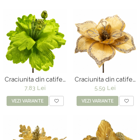
Copaci si Plante
Flori artificiale la ghiveci
Verdeata decorativa
Craciunita din catifea
Craciunita din catifea
- 30 x 18 cm
- 23 x 18 cm
7,83 Lei
5,59 Lei
VEZI VARIANTE
VEZI VARIANTE