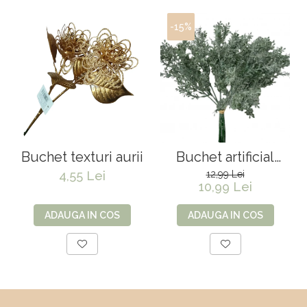
-15%
Buchet texturi aurii
Buchet artificial
premium Senecio
4,55 Lei
12,99 Lei
10,99 Lei
ADAUGA IN COS
ADAUGA IN COS