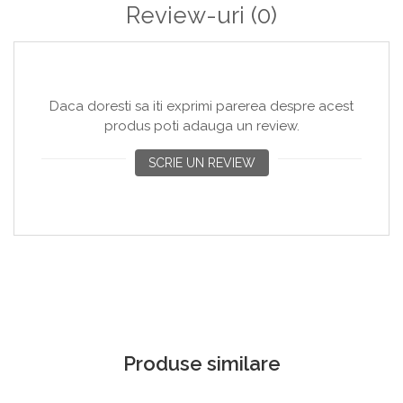
contribui la crearea amintirilor de neuitat în fiecare an!
Review-uri
(0)
Daca doresti sa iti exprimi parerea despre acest
produs poti adauga un review.
SCRIE UN REVIEW
Produse similare