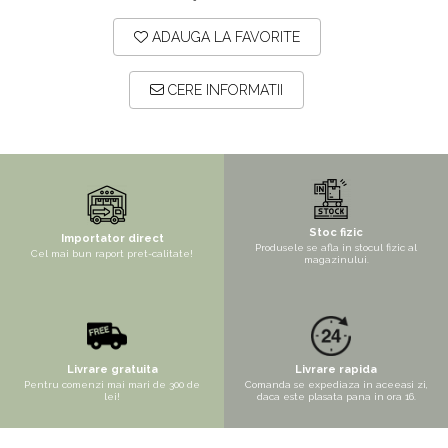
Mix de flori
Paturica Decor
ADAUGA LA FAVORITE
Eucalipt
Cake topper
Flori de camp
Tun Confetti
CERE INFORMATII
Petrecere Tematica
Bumbac
Cala
Petrecere fetite
Iasomie
Petrecere Baieti
Margarete
Petrecere Adulti
Stoc fizic
Narcise
Importator direct
Produsele se afla in stocul fizic al
Cel mai bun raport pret-calitate!
magazinului.
Wisteria
Capete flori
Cap minirosa
Cap orhidee phalaenopsis
Livrare gratuita
Livrare rapida
Pentru comenzi mai mari de 300 de
Comanda se expediaza in aceeasi zi,
Crengi decorative
lei!
daca este plasata pana in ora 16.
Ghirlande