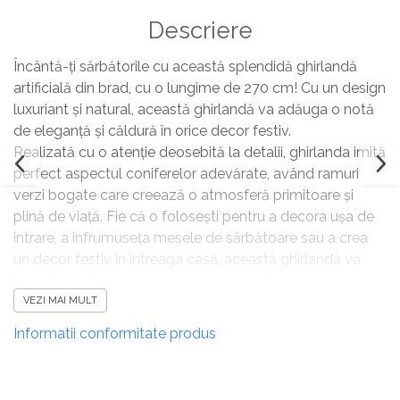
Copaci si Plante
Descriere
Flori artificiale la ghiveci
Verdeata decorativa
Încântă-ți sărbătorile cu această splendidă ghirlandă
artificială din brad, cu o lungime de 270 cm! Cu un design
luxuriant și natural, această ghirlandă va adăuga o notă
de eleganță și căldură în orice decor festiv.
Realizată cu o atenție deosebită la detalii, ghirlanda imită
perfect aspectul coniferelor adevărate, având ramuri
verzi bogate care creează o atmosferă primitoare și
plină de viață. Fie că o folosești pentru a decora ușa de
intrare, a înfrumuseța mesele de sărbătoare sau a crea
un decor festiv în întreaga casă, această ghirlandă va
transforma fiecare colțișor într-un spațiu de poveste.
Fiind artificială, ghirlanda nu necesită întreținere și își va
VEZI MAI MULT
păstra frumusețea an după an, devenind un element
Informatii conformitate produs
esențial în decorul tău de sărbători. Ideală pentru a
aduce bucurie și nostalgie, această ghirlandă din brad nu
este doar o simplă decorațiune, ci o piesă care va