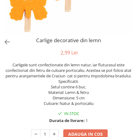
Bumbac
Kit-uri Baloane
Vaze din sticla
Cala
Rafii, clipsuri,pompe
Vase
Scabiosa
Accesorii petrecere
Vase din ceramica
Tropicale
Cake toppers
Mobilier urban
Buchete artificiale
Decoratiuni baloane
Carlige decorative din lemn
Scaune
Bujor
Ochelari party
Crizantema
Bannere
2,99 Lei
Floarea soarelui
Lumanari aniversare
Carligele sunt confectionate din lemn natur, iar fluturasul este
Hortensia
Ghirlande
confectionat din fetru de culoare portocaliu. Acestea se pot folosi atat
Lavanda
Lumanari si accesorii tort
pentru aranjamentele de Craciun cat si pentru impodobirea bradului.
Specificatii:
Minirosa
Panou decorativ
Setul contine 6 buc.
Ranunculus
Pompoane
Material: Lemn & fetru
Trandafir
Dimensiune: 5 cm
Rozete
Culoare: Natur & portocaliu
Mix de flori
Paturica Decor
Eucalipt
IN STOC
Cake topper
Durata de livrare:
1
Flori de camp
Tun Confetti
Bumbac
Petrecere Tematica
ADAUGA IN COS