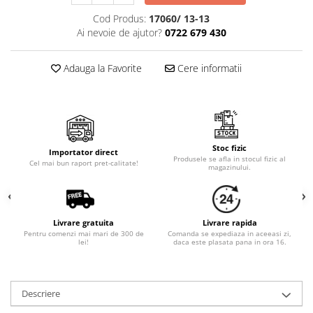
Cala
Petrecere fetite
Cod Produs:
17060/ 13-13
Iasomie
Petrecere Baieti
Ai nevoie de ajutor?
0722 679 430
Margarete
Petrecere Adulti
Narcise
Adauga la Favorite
Cere informatii
Wisteria
Capete flori
Cap minirosa
Cap orhidee phalaenopsis
Stoc fizic
Crengi decorative
Importator direct
Produsele se afla in stocul fizic al
Cel mai bun raport pret-calitate!
magazinului.
Ghirlande
Copaci si Plante
Flori artificiale la ghiveci
Livrare gratuita
Livrare rapida
Pentru comenzi mai mari de 300 de
Comanda se expediaza in aceeasi zi,
Verdeata decorativa
lei!
daca este plasata pana in ora 16.
Descriere