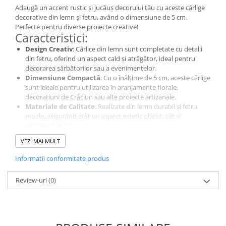
Adaugă un accent rustic și jucăuș decorului tău cu aceste cărlige
decorative din lemn și fetru, având o dimensiune de 5 cm.
Perfecte pentru diverse proiecte creative!
Caracteristici:
Design Creativ
: Cărlice din lemn sunt completate cu detalii
din fetru, oferind un aspect cald și atrăgător, ideal pentru
decorarea sărbătorilor sau a evenimentelor.
Dimensiune Compactă
: Cu o înălțime de 5 cm, aceste cărlige
sunt ideale pentru utilizarea în aranjamente florale,
decorațiuni de Crăciun sau alte proiecte artizanale.
Materiale de Calitate
: Realizate din lemn durabil și fetru
moale, asigurând atât un aspect estetic plăcut, cât și
rezistență în timp.
Versatilitate
: Pot fi folosite pentru a decora cadouri, pentru
VEZI MAI MULT
a adăuga un accent special la mesele festive sau în diverse
creații handmade.
Informatii conformitate produs
Cărlice decorative din lemn și fetru sunt o alegere excelentă
pentru a adăuga un strop de farmec oricărei decorări!
Review-uri
(0)