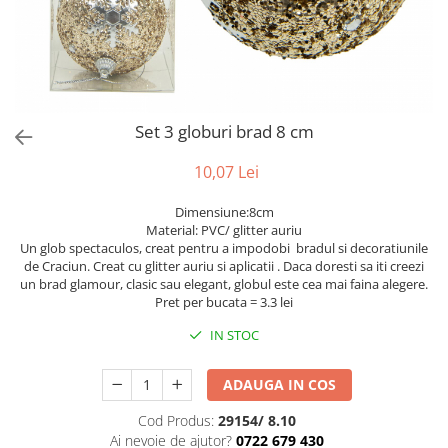
Bumbac
Kit-uri Baloane
Vaze din sticla
Cala
Rafii, clipsuri,pompe
Vase
Scabiosa
Accesorii petrecere
Vase din ceramica
Tropicale
Cake toppers
Mobilier urban
Buchete artificiale
Decoratiuni baloane
Set 3 globuri brad 8 cm
Scaune
Bujor
Ochelari party
Crizantema
Bannere
10,07 Lei
Floarea soarelui
Lumanari aniversare
Dimensiune:8cm
Hortensia
Ghirlande
Material: PVC/ glitter auriu
Lavanda
Lumanari si accesorii tort
Un glob spectaculos, creat pentru a impodobi bradul si decoratiunile
de Craciun. Creat cu glitter auriu si aplicatii . Daca doresti sa iti creezi
Minirosa
Panou decorativ
un brad glamour, clasic sau elegant, globul este cea mai faina alegere.
Ranunculus
Pompoane
Pret per bucata = 3.3 lei
Trandafir
Rozete
IN STOC
Mix de flori
Paturica Decor
Eucalipt
Cake topper
ADAUGA IN COS
Flori de camp
Tun Confetti
Cod Produs:
29154/ 8.10
Bumbac
Petrecere Tematica
Ai nevoie de ajutor?
0722 679 430