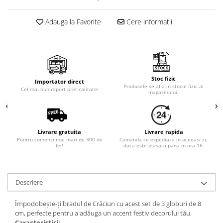
Cala
Petrecere fetite
Iasomie
Petrecere Baieti
Adauga la Favorite
Cere informatii
Margarete
Petrecere Adulti
Narcise
Wisteria
Capete flori
Stoc fizic
Cap minirosa
Importator direct
Produsele se afla in stocul fizic al
Cel mai bun raport pret-calitate!
magazinului.
Cap orhidee phalaenopsis
Crengi decorative
Ghirlande
Livrare gratuita
Livrare rapida
Copaci si Plante
Pentru comenzi mai mari de 300 de
Comanda se expediaza in aceeasi zi,
lei!
daca este plasata pana in ora 16.
Flori artificiale la ghiveci
Verdeata decorativa
Descriere
Împodobește-ți bradul de Crăciun cu acest set de 3 globuri de 8
cm, perfecte pentru a adăuga un accent festiv decorului tău.
Caracteristici: