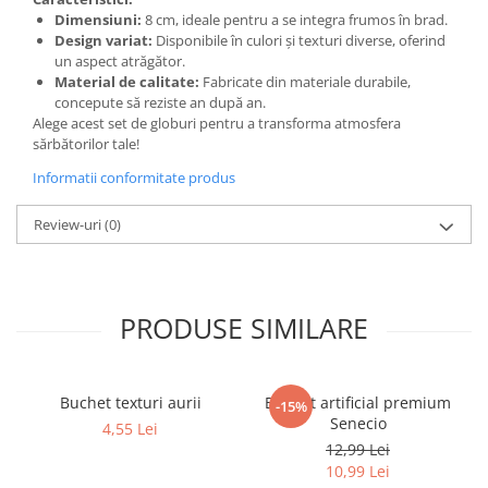
Dimensiuni:
8 cm, ideale pentru a se integra frumos în brad.
Design variat:
Disponibile în culori și texturi diverse, oferind
un aspect atrăgător.
Material de calitate:
Fabricate din materiale durabile,
concepute să reziste an după an.
Alege acest set de globuri pentru a transforma atmosfera
sărbătorilor tale!
Informatii conformitate produs
Review-uri
(0)
PRODUSE SIMILARE
Buchet texturi aurii
Buchet artificial premium
-15%
Senecio
4,55 Lei
12,99 Lei
10,99 Lei