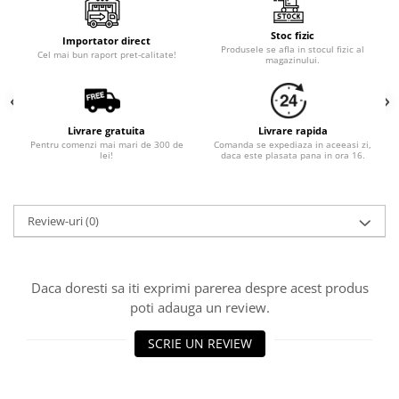
Cala
Petrecere fetite
Iasomie
Petrecere Baieti
Stoc fizic
Importator direct
Margarete
Produsele se afla in stocul fizic al
Petrecere Adulti
Cel mai bun raport pret-calitate!
magazinului.
Narcise
Wisteria
Capete flori
Livrare gratuita
Livrare rapida
Cap minirosa
Pentru comenzi mai mari de 300 de
Comanda se expediaza in aceeasi zi,
lei!
daca este plasata pana in ora 16.
Cap orhidee phalaenopsis
Crengi decorative
Ghirlande
Review-uri
(0)
Copaci si Plante
Flori artificiale la ghiveci
Daca doresti sa iti exprimi parerea despre acest produs
Verdeata decorativa
poti adauga un review.
SCRIE UN REVIEW