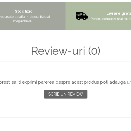
Stoc fizic
Livrare grat
rodusele se afla in stocul fizic al
Pentru comenzi mai mari 
magazinului.
Review-uri
(0)
resti sa iti exprimi parerea despre acest produs poti adauga un
SCRIE UN REVIEW