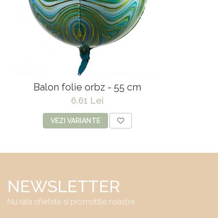
Balon folie orbz - 55 cm
6,61 Lei
VEZI VARIANTE
NEWSLETTER
Nu rata ofertele si promotiile noastre