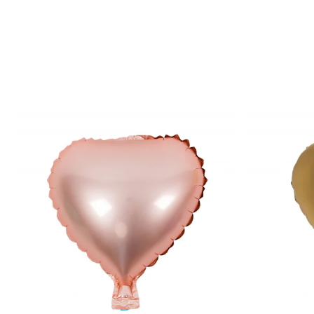
Copaci si Plante
Flori artificiale la ghiveci
Verdeata decorativa