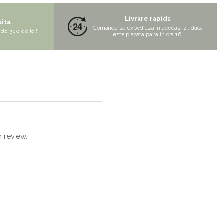
Livrare rapida
uita
Comanda se expediaza in aceeasi zi, daca
de 300 de lei!
este plasata pana in ora 16.
 review.