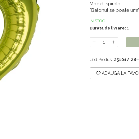
Model: spirala
*Balonul se poate umfl
IN STOC
Durata de livrare:
1
Cod Produs:
25101/ 28-
ADAUGA LA FAVO