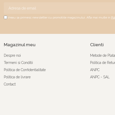
Vreau sa primesc newsletter cu promotiile magazinului. Afla mai multe in
Po
Magazinul meu
Clienti
Despre noi
Metode de Plat
Termeni si Conditii
Politica de Retu
Politica de Confidentialitate
ANPC
Politica de livrare
ANPC - SAL
Contact