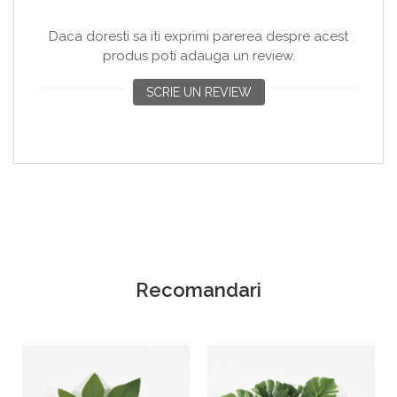
de leu, girafa sau unul personalizat din gama Joy Box de
baloane, vei crea o atmosfera magica si emotionanta.
Daca doresti sa iti exprimi parerea despre acest
produs poti adauga un review.
SCRIE UN REVIEW
Recomandari