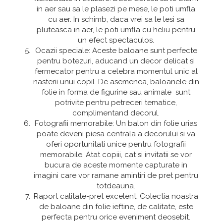
Copaci si Plante
in aer sau sa le plasezi pe mese, le poti umfla
Flori artificiale la ghiveci
cu aer. In schimb, daca vrei sa le lesi sa
pluteasca in aer, le poti umfla cu heliu pentru
Verdeata decorativa
un efect spectaculos.
Ocazii speciale: Aceste baloane sunt perfecte
pentru botezuri, aducand un decor delicat si
fermecator pentru a celebra momentul unic al
nasterii unui copil. De asemenea, baloanele din
folie in forma de figurine sau animale sunt
potrivite pentru petreceri tematice,
complimentand decorul.
Fotografii memorabile: Un balon din folie urias
poate deveni piesa centrala a decorului si va
oferi oportunitati unice pentru fotografii
memorabile. Atat copiii, cat si invitatii se vor
bucura de aceste momente capturate in
imagini care vor ramane amintiri de pret pentru
totdeauna.
Raport calitate-pret excelent: Colectia noastra
de baloane din folie ieftine, de calitate, este
perfecta pentru orice eveniment deosebit.