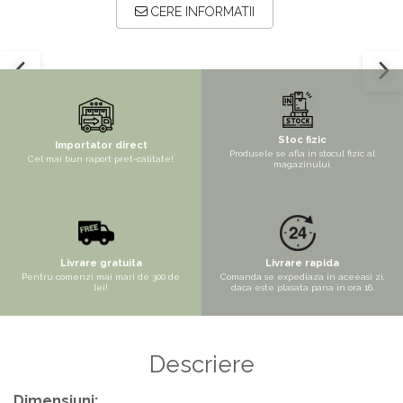
CERE INFORMATII
Stoc fizic
Importator direct
Produsele se afla in stocul fizic al
Cel mai bun raport pret-calitate!
magazinului.
Livrare gratuita
Livrare rapida
Pentru comenzi mai mari de 300 de
Comanda se expediaza in aceeasi zi,
lei!
daca este plasata pana in ora 16.
Descriere
Dimensiuni: