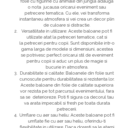
folie cu figurine cu animale din jungla adauga
Mix de flori
Paturica Decor
o nota jucausa oricarui eveniment sau
petrecere tematica. Cu ele, vei transforma
Eucalipt
Cake topper
instantaneu atmosfera si vei crea un decor plin
Flori de camp
Tun Confetti
de culoare si distractie.
Versatilitate in utilizare: Aceste baloane pot fi
Petrecere Tematica
Bumbac
utilizate atat la petreceri tematice, cat si
Cala
Petrecere fetite
la petreceri pentru copii. Sunt disponibile intr-o
gama larga de modele si dimensiuni, acestea
Iasomie
Petrecere Baieti
se potrivesc perfect oricarui stil de eveniment
Margarete
Petrecere Adulti
pentru copii si aduc un plus de magie si
bucurie in atmosfera.
Narcise
Durabilitate si calitate: Baloanele din folie sunt
Wisteria
cunoscute pentru durabilitatea si rezistenta lor.
Capete flori
Aceste baloane din folie de calitate superiora
vor rezista pe tot parcursul evenimentului, fara
Cap minirosa
sa se deterioreze. Poti fi sigura ca decorul tau
Cap orhidee phalaenopsis
va arata impecabil si fresh pe toata durata
petrecerii.
Crengi decorative
Umflare cu aer sau heliu: Aceste baloane pot fi
Ghirlande
umflate fie cu aer sau heliu, oferindu-ti
flexibilitate in utilizare. Daca doresti sa le atarni