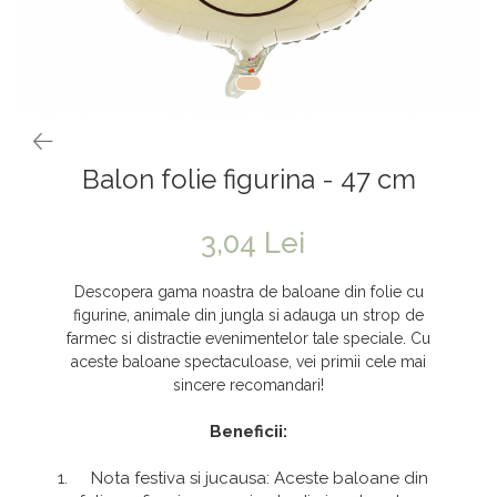
Vaze & Vase
Tanacetum
Contragreutati
Pene
Vaze din sticla
Anthurium
Baloane Bobo
Vase
Bumbac
Kit-uri Baloane
Vase din ceramica
Cala
Rafii, clipsuri,pompe
Mobilier urban
Accesorii petrecere
Scabiosa
Balon folie figurina - 47 cm
Scaune
Tropicale
Cake toppers
Buchete artificiale
Decoratiuni baloane
3,04 Lei
Bujor
Ochelari party
Crizantema
Bannere
Descopera gama noastra de baloane din folie cu
Floarea soarelui
Lumanari aniversare
figurine, animale din jungla si adauga un strop de
farmec si distractie evenimentelor tale speciale. Cu
Hortensia
Ghirlande
aceste baloane spectaculoase, vei primii cele mai
Lavanda
Lumanari si accesorii tort
sincere recomandari!
Minirosa
Panou decorativ
Beneficii:
Ranunculus
Pompoane
Nota festiva si jucausa: Aceste baloane din
Trandafir
Rozete