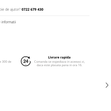
oie de ajutor?
0722 679 430
informatii
Livrare rapida
e 300 de
Comanda se expediaza in aceeasi zi,
daca este plasata pana in ora 16.