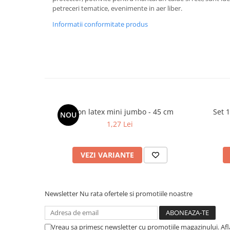
Cala
Petrecere fetite
petreceri tematice, evenimente in aer liber.
Iasomie
Petrecere Baieti
Informatii conformitate produs
Margarete
Petrecere Adulti
Narcise
Wisteria
Capete flori
Cap minirosa
Cap orhidee phalaenopsis
Crengi decorative
Balon latex mini jumbo - 45 cm
Set 
NOU
1,27 Lei
Ghirlande
Copaci si Plante
VEZI VARIANTE
Flori artificiale la ghiveci
Verdeata decorativa
Newsletter
Nu rata ofertele si promotiile noastre
Vreau sa primesc newsletter cu promotiile magazinului. Af