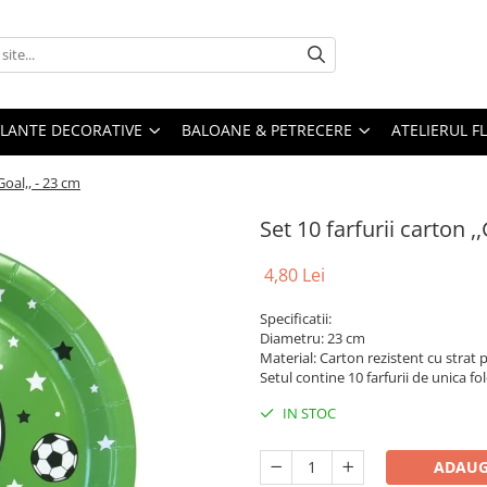
PLANTE DECORATIVE
BALOANE & PETRECERE
ATELIERUL F
Goal,, - 23 cm
Set 10 farfurii carton ,
4,80 Lei
Specificatii:
Diametru: 23 cm
Material: Carton rezistent cu strat 
Setul contine 10 farfurii de unica fo
IN STOC
ADAUG