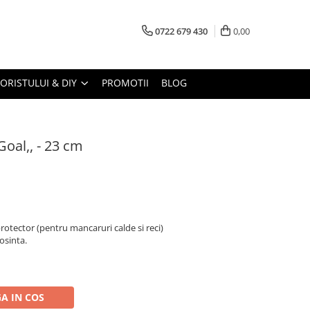
0722 679 430
0,00
LORISTULUI & DIY
PROMOTII
BLOG
,Goal,, - 23 cm
protector (pentru mancaruri calde si reci)
losinta.
A IN COS