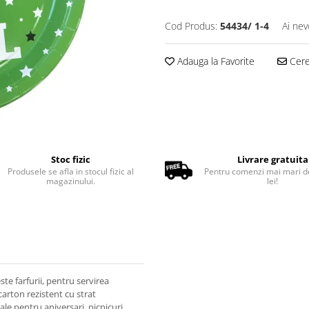
Cod Produs:
54434/ 1-4
Ai nev
Adauga la Favorite
Cere 
Stoc fizic
Livrare gratuita
Produsele se afla in stocul fizic al
Pentru comenzi mai mari d
magazinului.
lei!
e farfurii, pentru servirea
 carton rezistent cu strat
ale pentru aniversari, picnicuri,