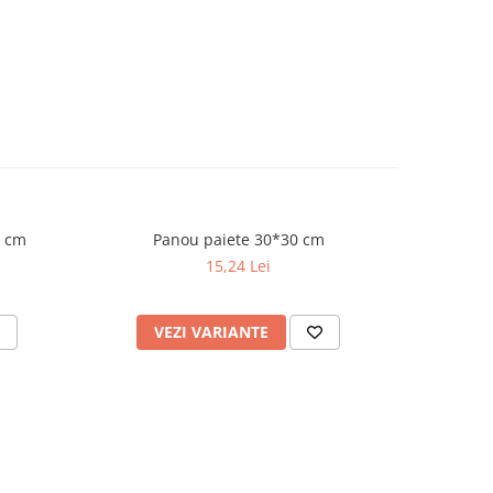
3 cm
Panou paiete 30*30 cm
Kit baloane din
15,24 Lei
VEZI VARIANTE
AD