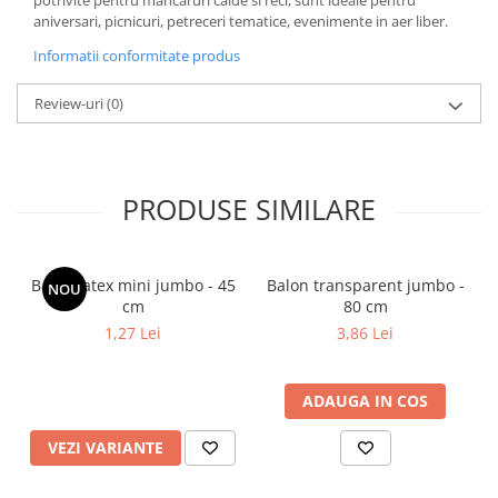
potrivite pentru mancaruri calde si reci, sunt ideale pentru
aniversari, picnicuri, petreceri tematice, evenimente in aer liber.
Informatii conformitate produs
Review-uri
(0)
PRODUSE SIMILARE
Balon latex mini jumbo - 45
Balon transparent jumbo -
NOU
cm
80 cm
1,27 Lei
3,86 Lei
ADAUGA IN COS
VEZI VARIANTE