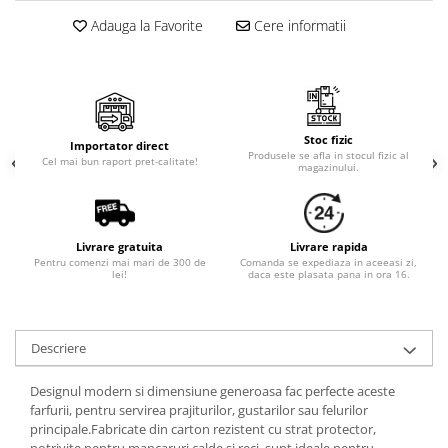
Cala
Petrecere fetite
Adauga la Favorite
Cere informatii
Iasomie
Petrecere Baieti
Margarete
Petrecere Adulti
Narcise
Wisteria
Capete flori
Stoc fizic
Importator direct
Produsele se afla in stocul fizic al
Cap minirosa
Cel mai bun raport pret-calitate!
magazinului.
Cap orhidee phalaenopsis
Crengi decorative
Ghirlande
Livrare gratuita
Livrare rapida
Pentru comenzi mai mari de 300 de
Comanda se expediaza in aceeasi zi,
Copaci si Plante
lei!
daca este plasata pana in ora 16.
Flori artificiale la ghiveci
Verdeata decorativa
Descriere
Designul modern si dimensiune generoasa fac perfecte aceste
farfurii, pentru servirea prajiturilor, gustarilor sau felurilor
principale.Fabricate din carton rezistent cu strat protector,