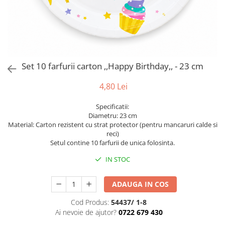
Bumbac
Kit-uri Baloane
Vaze din sticla
Cala
Rafii, clipsuri,pompe
Vase
Scabiosa
Accesorii petrecere
Vase din ceramica
Tropicale
Cake toppers
Mobilier urban
Buchete artificiale
Decoratiuni baloane
Set 10 farfurii carton ,,Happy Birthday,, - 23 cm
Scaune
Bujor
Ochelari party
Crizantema
Bannere
4,80 Lei
Floarea soarelui
Lumanari aniversare
Specificatii:
Hortensia
Ghirlande
Diametru: 23 cm
Lavanda
Lumanari si accesorii tort
Material: Carton rezistent cu strat protector (pentru mancaruri calde si
reci)
Minirosa
Panou decorativ
Setul contine 10 farfurii de unica folosinta.
Ranunculus
Pompoane
IN STOC
Trandafir
Rozete
Mix de flori
Paturica Decor
ADAUGA IN COS
Eucalipt
Cake topper
Flori de camp
Tun Confetti
Cod Produs:
54437/ 1-8
Ai nevoie de ajutor?
0722 679 430
Bumbac
Petrecere Tematica