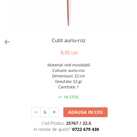
Bumbac
Kit-uri Baloane
Vaze din sticla
Cala
Rafii, clipsuri,pompe
Vase
Scabiosa
Accesorii petrecere
Vase din ceramica
Tropicale
Cake toppers
Mobilier urban
Buchete artificiale
Decoratiuni baloane
Cutit auriu-roz
Scaune
Bujor
Ochelari party
Crizantema
Bannere
8,95 Lei
Floarea soarelui
Lumanari aniversare
Material: otel inoxidabil
Hortensia
Ghirlande
Culoare: auriu-roz
Lavanda
Lumanari si accesorii tort
Dimensiuni: 22 cm
Greutate: 52 gr
Minirosa
Panou decorativ
Cantitate: 1
Ranunculus
Pompoane
IN STOC
Trandafir
Rozete
Mix de flori
Paturica Decor
ADAUGA IN COS
Eucalipt
Cake topper
Flori de camp
Tun Confetti
Cod Produs:
25767 / 22.5
Ai nevoie de ajutor?
0722 679 430
Bumbac
Petrecere Tematica