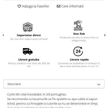
Cala
Petrecere fetite
Adauga la Favorite
Cere informatii
Iasomie
Petrecere Baieti
Margarete
Petrecere Adulti
Narcise
Wisteria
Capete flori
Stoc fizic
Importator direct
Produsele se afla in stocul fizic al
Cap minirosa
Cel mai bun raport pret-calitate!
magazinului.
Cap orhidee phalaenopsis
Crengi decorative
Ghirlande
Livrare gratuita
Livrare rapida
Pentru comenzi mai mari de 300 de
Comanda se expediaza in aceeasi zi,
Copaci si Plante
lei!
daca este plasata pana in ora 16.
Flori artificiale la ghiveci
Verdeata decorativa
Descriere
Cutiti din otel inoxidabil, in stil portughez.
Se recomanda ca tacamurile sa fie spalate cu apa calda si sapun
lichid, pentru ca finisajele si culorile sa nu se deterioreze in timp.