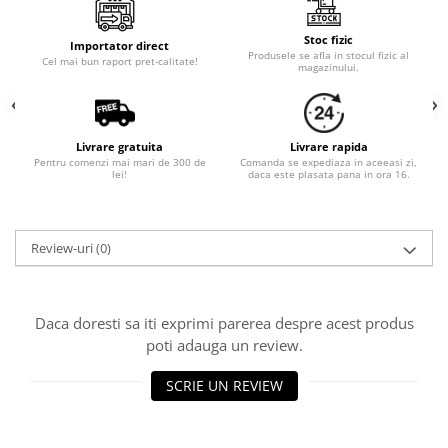
Cala
Petrecere fetite
Iasomie
Petrecere Baieti
Stoc fizic
Importator direct
Margarete
Produsele se afla in stocul fizic al
Petrecere Adulti
Cel mai bun raport pret-calitate!
magazinului.
Narcise
Wisteria
Capete flori
Livrare gratuita
Livrare rapida
Cap minirosa
Pentru comenzi mai mari de 300 de
Comanda se expediaza in aceeasi zi,
lei!
daca este plasata pana in ora 16.
Cap orhidee phalaenopsis
Crengi decorative
Ghirlande
Review-uri
(0)
Copaci si Plante
Flori artificiale la ghiveci
Daca doresti sa iti exprimi parerea despre acest produs
Verdeata decorativa
poti adauga un review.
SCRIE UN REVIEW