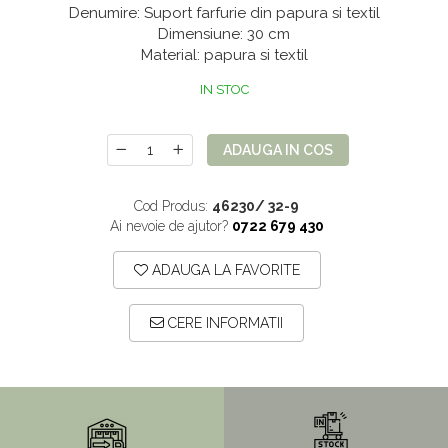
Denumire: Suport farfurie din papura si textil
Mix de flori
Paturica Decor
Dimensiune: 30 cm
Eucalipt
Cake topper
Material: papura si textil
Flori de camp
Tun Confetti
IN STOC
Petrecere Tematica
Bumbac
Cala
Petrecere fetite
ADAUGA IN COS
Iasomie
Petrecere Baieti
Margarete
Petrecere Adulti
Cod Produs:
46230/ 32-9
Ai nevoie de ajutor?
0722 679 430
Narcise
Wisteria
ADAUGA LA FAVORITE
Capete flori
CERE INFORMATII
Cap minirosa
Cap orhidee phalaenopsis
Crengi decorative
Ghirlande