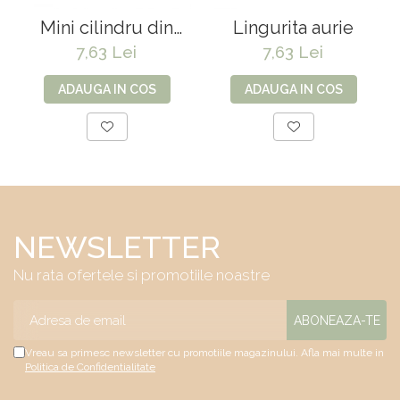
Mini cilindru din
Lingurita aurie
sticla H10cm*D5cm
7,63 Lei
7,63 Lei
ADAUGA IN COS
ADAUGA IN COS
NEWSLETTER
Nu rata ofertele si promotiile noastre
Vreau sa primesc newsletter cu promotiile magazinului. Afla mai multe in
Politica de Confidentialitate