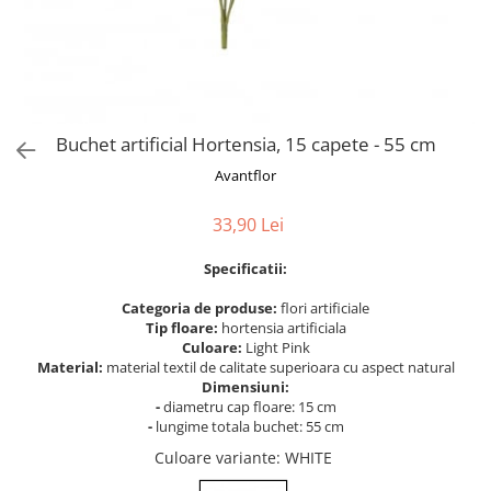
Bumbac
Kit-uri Baloane
Vaze din sticla
Cala
Rafii, clipsuri,pompe
Vase
Scabiosa
Accesorii petrecere
Vase din ceramica
Tropicale
Cake toppers
Mobilier urban
Buchete artificiale
Decoratiuni baloane
Buchet artificial Hortensia, 15 capete - 55 cm
Scaune
Bujor
Ochelari party
Avantflor
Crizantema
Bannere
Floarea soarelui
Lumanari aniversare
33,90 Lei
Hortensia
Ghirlande
Lavanda
Specificatii:
Lumanari si accesorii tort
Minirosa
Panou decorativ
Categoria de produse:
flori artificiale
Ranunculus
Pompoane
Tip floare:
hortensia artificiala
Culoare:
Light Pink
Trandafir
Rozete
Material:
material textil de calitate superioara cu aspect natural
Mix de flori
Paturica Decor
Dimensiuni:
Eucalipt
-
diametru cap floare: 15 cm
Cake topper
-
lungime totala buchet: 55 cm
Flori de camp
Tun Confetti
Culoare variante
: WHITE
Bumbac
Petrecere Tematica