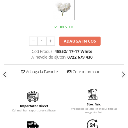
Cala
Petrecere fetite
Iasomie
Petrecere Baieti
Margarete
Petrecere Adulti
Narcise
IN STOC
Wisteria
Capete flori
ADAUGA IN COS
Cap minirosa
Cod Produs:
45852/ 17-17 White
Cap orhidee phalaenopsis
Ai nevoie de ajutor?
0722 679 430
Crengi decorative
Ghirlande
Adauga la Favorite
Cere informatii
Copaci si Plante
Flori artificiale la ghiveci
Verdeata decorativa
Stoc fizic
Importator direct
Produsele se afla in stocul fizic al
Cel mai bun raport pret-calitate!
magazinului.