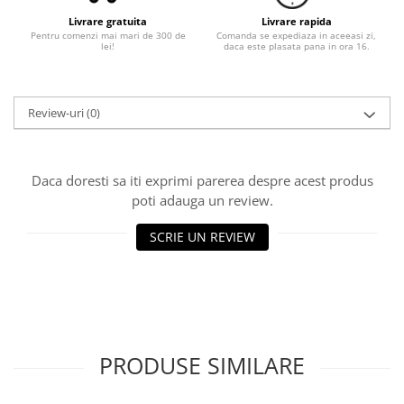
Livrare gratuita
Livrare rapida
Pentru comenzi mai mari de 300 de
Comanda se expediaza in aceeasi zi,
lei!
daca este plasata pana in ora 16.
Review-uri
(0)
Daca doresti sa iti exprimi parerea despre acest produs
poti adauga un review.
SCRIE UN REVIEW
PRODUSE SIMILARE