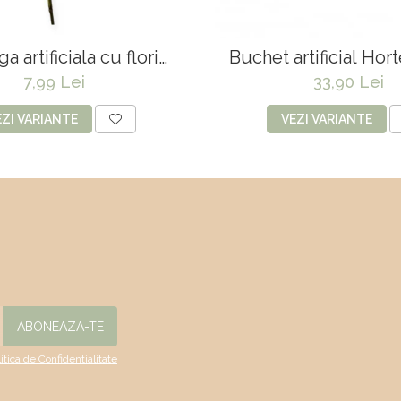
a artificiala cu flori
Buchet artificial Hort
oare "Cissus"- 60 cm
capete -
7,99 Lei
33,90 Lei
EZI VARIANTE
VEZI VARIANTE
litica de Confidentialitate