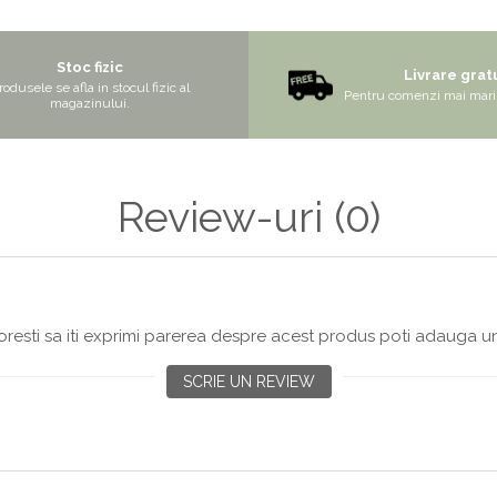
Stoc fizic
Livrare grat
rodusele se afla in stocul fizic al
Pentru comenzi mai mari 
magazinului.
Review-uri
(0)
resti sa iti exprimi parerea despre acest produs poti adauga un
SCRIE UN REVIEW