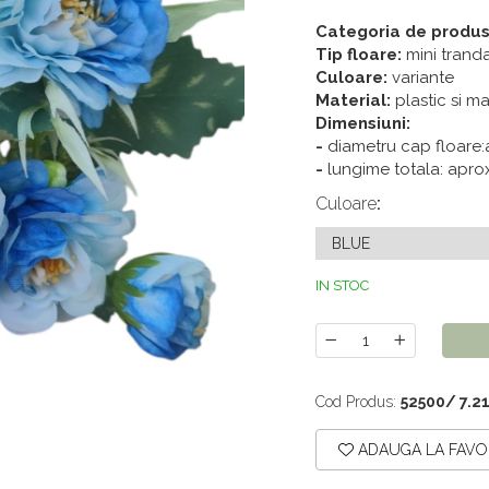
Categoria de produs
Tip floare:
mini trandaf
Culoare:
variante
Material:
plastic si mat
Dimensiuni:
-
diametru cap floare:
-
lungime totala: apro
Culoare
:
IN STOC
Cod Produs:
52500/ 7.2
ADAUGA LA FAVO