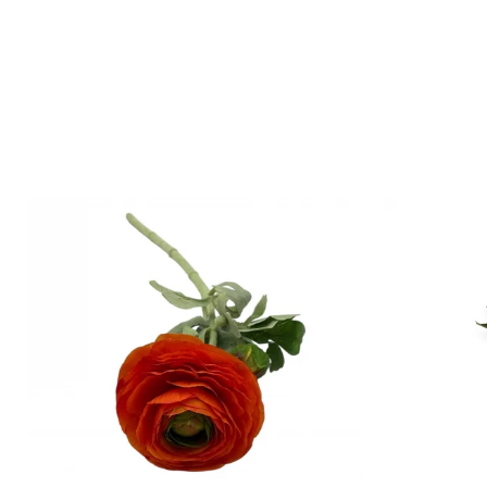
Copaci si Plante
Flori artificiale la ghiveci
Verdeata decorativa