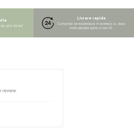
Livrare rapida
uita
Comanda se expediaza in aceeasi zi, daca
de 300 de lei!
este plasata pana in ora 16.
 review.