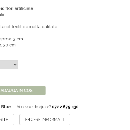
e:
flori artificiale
iri
erial textil de inalta calitate
aprox. 3 cm
x. 30 cm
ADAUGA IN COS
1 Blue
Ai nevoie de ajutor?
0722 679 430
RITE
CERE INFORMATII