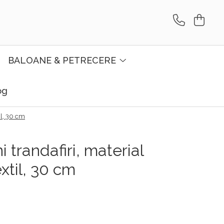
BALOANE & PETRECERE
og
il, 30 cm
 trandafiri, material
extil, 30 cm