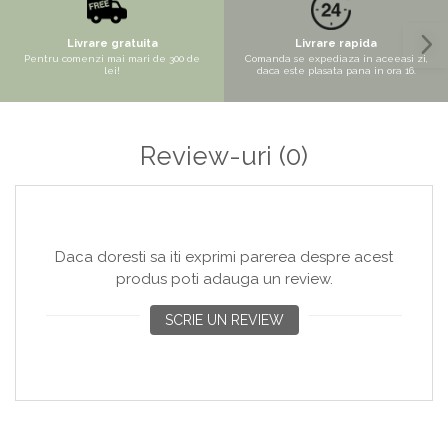
Copaci si Plante
Flori artificiale la ghiveci
Livrare gratuita
Livrare rapida
Pentru comenzi mai mari de 300 de
Comanda se expediaza in aceeasi zi,
Verdeata decorativa
lei!
daca este plasata pana in ora 16.
Review-uri
(0)
Daca doresti sa iti exprimi parerea despre acest
produs poti adauga un review.
SCRIE UN REVIEW