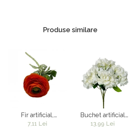
Produse similare
Fir artificial,
Buchet artificial
Ranunculus Asiatic
Hortensia 5 capete -
7,11 Lei
13,99 Lei
- 50 cm
43 cm