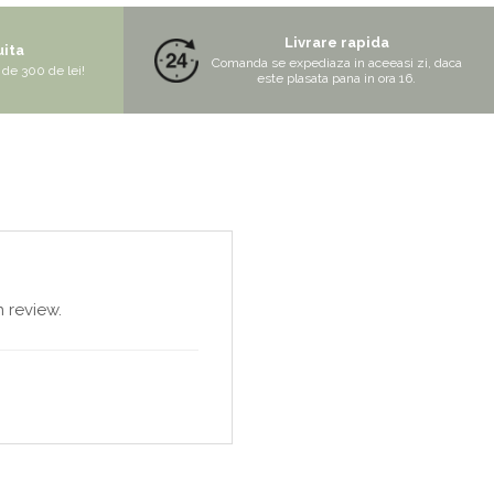
Livrare rapida
uita
Comanda se expediaza in aceeasi zi, daca
de 300 de lei!
este plasata pana in ora 16.
 review.