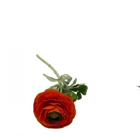
Copaci si Plante
Flori artificiale la ghiveci
Verdeata decorativa