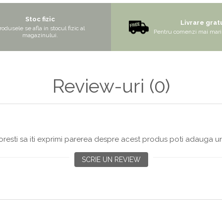
Stoc fizic
Livrare grat
rodusele se afla in stocul fizic al
Pentru comenzi mai mari 
magazinului.
Review-uri
(0)
resti sa iti exprimi parerea despre acest produs poti adauga un
SCRIE UN REVIEW