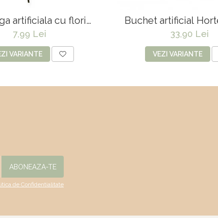
a artificiala cu flori
Buchet artificial Hort
oare "Cissus"- 60 cm
capete -
7,99 Lei
33,90 Lei
EZI VARIANTE
VEZI VARIANTE
litica de Confidentialitate