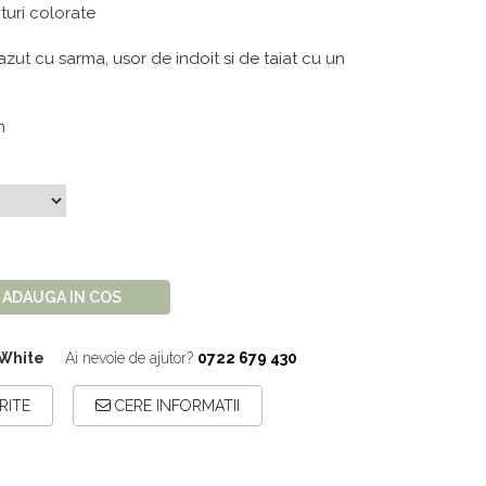
turi colorate
azut cu sarma, usor de indoit si de taiat cu un
m
ADAUGA IN COS
 White
Ai nevoie de ajutor?
0722 679 430
RITE
CERE INFORMATII