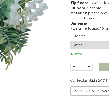
Tip floare:
buchet tex
Culoare:
variante
Material:
plastic prev
taietor de sarma
Dimensiuni:
-
lungime totala: 30 c
Culoare
:
IN STOC
Cod Produs:
52242/ 7.7
ADAUGA LA FAVO