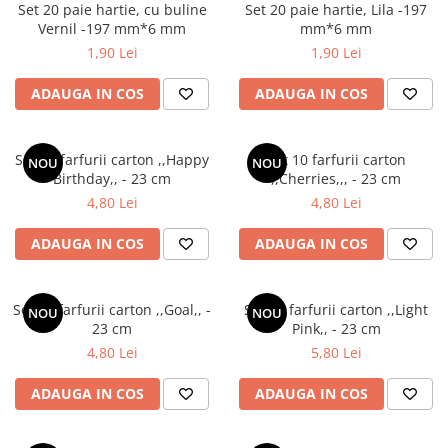
Cala
Set 20 paie hartie, cu buline
Set 20 paie hartie, Lila -197
Petrecere fetite
Iasomie
Vernil -197 mm*6 mm
mm*6 mm
Petrecere Baieti
1,90 Lei
1,90 Lei
Margarete
Petrecere Adulti
Narcise
ADAUGA IN COS
ADAUGA IN COS
Wisteria
Capete flori
Set 10 farfurii carton ,,Happy
Set 10 farfurii carton
Cap minirosa
NOU
NOU
Birthday,, - 23 cm
,,Cherries,,, - 23 cm
Cap orhidee phalaenopsis
4,80 Lei
4,80 Lei
Crengi decorative
ADAUGA IN COS
ADAUGA IN COS
Ghirlande
Copaci si Plante
Flori artificiale la ghiveci
Set 10 farfurii carton ,,Goal,, -
Set 10 farfurii carton ,,Light
NOU
NOU
23 cm
Pink,, - 23 cm
Verdeata decorativa
4,80 Lei
5,80 Lei
ADAUGA IN COS
ADAUGA IN COS