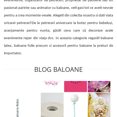
evenimente, organizator de petreceri, proprietar de patiserie sau un
pasionat parinte sau animator cu baloane, veti gasi tot ce aveti nevoie
pentru a crea momente vesele. Alegeti din colectia noastra si dati viata
oricarei petreceri!De la petreceri aniversare la botez pentru bebeluși,
aranjamente pentru nunta, găsiti ceva care să decoreze acele
evenimente reper din viața dvs. In aceasta categorie regasiti baloane
latex, baloane folie precum si accesorii pentru baloane la preturi de
importator.
BLOG BALOANE