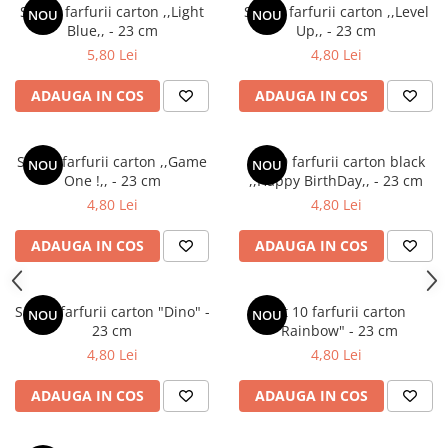
Set 10 farfurii carton ,,Light
Set 10 farfurii carton ,,Level
NOU
NOU
Blue,, - 23 cm
Up,, - 23 cm
5,80 Lei
4,80 Lei
ADAUGA IN COS
ADAUGA IN COS
Set 10 farfurii carton ,,Game
Set 10 farfurii carton black
NOU
NOU
One !,, - 23 cm
,,Happy BirthDay,, - 23 cm
4,80 Lei
4,80 Lei
ADAUGA IN COS
ADAUGA IN COS
Set 10 farfurii carton "Dino" -
Set 10 farfurii carton
NOU
NOU
23 cm
"Rainbow" - 23 cm
4,80 Lei
4,80 Lei
ADAUGA IN COS
ADAUGA IN COS