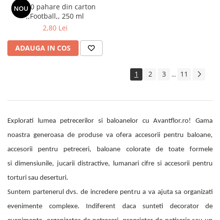
Set 10 pahare din carton
NOU
,,Football,, 250 ml
2,80 Lei
ADAUGA IN COS
1
2
3
11
...
Explorati lumea petrecerilor si baloanelor cu Avantflor.ro! Gama
noastra generoasa de produse va ofera accesorii pentru baloane,
accesorii pentru petreceri, baloane colorate de toate formele
si dimensiunile, jucarii distractive, lumanari cifre si accesorii pentru
torturi sau deserturi.
Suntem partenerul dvs. de incredere pentru a va ajuta sa organizati
evenimente complexe. Indiferent daca sunteti decorator de