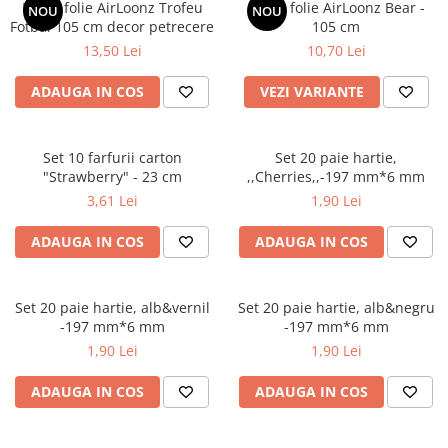
Bumbac
Kit-uri Baloane
Balon folie AirLoonz Trofeu
Balon folie AirLoonz Bear -
NOU
NOU
Fotbal 105 cm decor petrecere
Vaze din sticla
105 cm
Cala
Rafii, clipsuri,pompe
13,50 Lei
10,70 Lei
Vase
Scabiosa
Accesorii petrecere
Vase din ceramica
Tropicale
Cake toppers
ADAUGA IN COS
VEZI VARIANTE
Mobilier urban
Buchete artificiale
Decoratiuni baloane
Scaune
Bujor
Ochelari party
Set 10 farfurii carton
Set 20 paie hartie,
Crizantema
Bannere
"Strawberry" - 23 cm
,,Cherries,,-197 mm*6 mm
Floarea soarelui
Lumanari aniversare
3,61 Lei
1,90 Lei
Hortensia
Ghirlande
Lavanda
ADAUGA IN COS
ADAUGA IN COS
Lumanari si accesorii tort
Minirosa
Panou decorativ
Ranunculus
Pompoane
Set 20 paie hartie, alb&vernil
Set 20 paie hartie, alb&negru
Trandafir
Rozete
-197 mm*6 mm
-197 mm*6 mm
Mix de flori
Paturica Decor
1,90 Lei
1,90 Lei
Eucalipt
Cake topper
ADAUGA IN COS
ADAUGA IN COS
Flori de camp
Tun Confetti
Bumbac
Petrecere Tematica