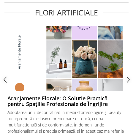
Bumbac
Kit-uri Baloane
Vaze din sticla
Cala
Rafii, clipsuri,pompe
FLORI ARTIFICIALE
Vase
Scabiosa
Accesorii petrecere
Vase din ceramica
Tropicale
Cake toppers
Mobilier urban
Buchete artificiale
Decoratiuni baloane
Scaune
Bujor
Ochelari party
Crizantema
Bannere
Floarea soarelui
Lumanari aniversare
Hortensia
Ghirlande
Lavanda
Lumanari si accesorii tort
Minirosa
Panou decorativ
Ranunculus
Pompoane
Trandafir
Rozete
Aranjamente Florale: O Soluție Practică
Mix de flori
pentru Spațiile Profesionale de Îngrijire
Paturica Decor
Eucalipt
Cake topper
Adoptarea unui decor rafinat în medii stomatologice și beauty
Flori de camp
nu reprezintă exclusiv o preocupare estetică, ci una
Tun Confetti
multifuncțională și de conformitate. În domenii unde
Bumbac
Petrecere Tematica
profesionalismul și precizia primează, și în acest caz mă refer la