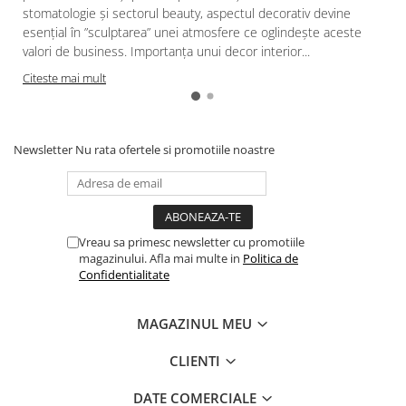
Cala
Petrecere fetite
stomatologie și sectorul beauty, aspectul decorativ devine
Iasomie
esențial în ”sculptarea” unei atmosfere ce oglindește aceste
Petrecere Baieti
Margarete
valori de business. Importanța unui decor interior...
Petrecere Adulti
Narcise
Citeste mai mult
Wisteria
Capete flori
Cap minirosa
Newsletter
Nu rata ofertele si promotiile noastre
Cap orhidee phalaenopsis
Crengi decorative
Ghirlande
Vreau sa primesc newsletter cu promotiile
Copaci si Plante
magazinului. Afla mai multe in
Politica de
Confidentialitate
Flori artificiale la ghiveci
Verdeata decorativa
MAGAZINUL MEU
CLIENTI
DATE COMERCIALE