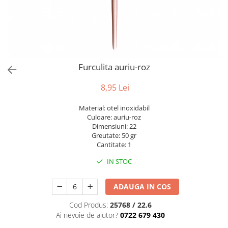
Bumbac
Kit-uri Baloane
Vaze din sticla
Cala
Rafii, clipsuri,pompe
Vase
Scabiosa
Accesorii petrecere
Vase din ceramica
Tropicale
Cake toppers
Mobilier urban
Buchete artificiale
Decoratiuni baloane
Furculita auriu-roz
Scaune
Bujor
Ochelari party
Crizantema
Bannere
8,95 Lei
Floarea soarelui
Lumanari aniversare
Material: otel inoxidabil
Hortensia
Ghirlande
Culoare: auriu-roz
Lavanda
Lumanari si accesorii tort
Dimensiuni: 22
Greutate: 50 gr
Minirosa
Panou decorativ
Cantitate: 1
Ranunculus
Pompoane
IN STOC
Trandafir
Rozete
Mix de flori
Paturica Decor
ADAUGA IN COS
Eucalipt
Cake topper
Flori de camp
Tun Confetti
Cod Produs:
25768 / 22.6
Ai nevoie de ajutor?
0722 679 430
Bumbac
Petrecere Tematica