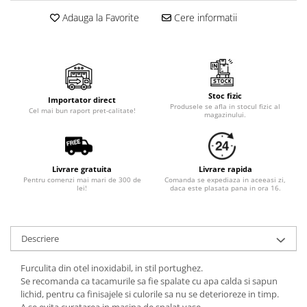
Cala
Petrecere fetite
Adauga la Favorite
Cere informatii
Iasomie
Petrecere Baieti
Margarete
Petrecere Adulti
Narcise
Wisteria
Capete flori
Stoc fizic
Importator direct
Produsele se afla in stocul fizic al
Cap minirosa
Cel mai bun raport pret-calitate!
magazinului.
Cap orhidee phalaenopsis
Crengi decorative
Ghirlande
Livrare gratuita
Livrare rapida
Pentru comenzi mai mari de 300 de
Comanda se expediaza in aceeasi zi,
Copaci si Plante
lei!
daca este plasata pana in ora 16.
Flori artificiale la ghiveci
Verdeata decorativa
Descriere
Furculita din otel inoxidabil, in stil portughez.
Se recomanda ca tacamurile sa fie spalate cu apa calda si sapun
lichid, pentru ca finisajele si culorile sa nu se deterioreze in timp.