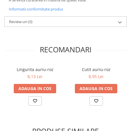
A se evita curatarea in masina de spalat vase.
Informatii conformitate produs
Review-uri
(0)
RECOMANDARI
Lingurita auriu-roz
Cutit auriu-roz
8,13 Lei
8,95 Lei
ADAUGA IN COS
ADAUGA IN COS