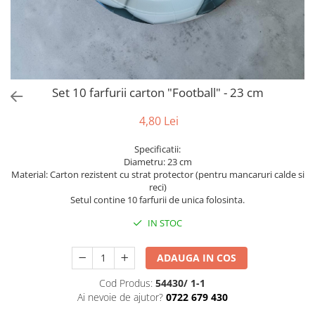
Bumbac
Kit-uri Baloane
Vaze din sticla
Cala
Rafii, clipsuri,pompe
Vase
Scabiosa
Accesorii petrecere
Vase din ceramica
Tropicale
Cake toppers
Mobilier urban
Buchete artificiale
Decoratiuni baloane
Set 10 farfurii carton "Football" - 23 cm
Scaune
Bujor
Ochelari party
Crizantema
Bannere
4,80 Lei
Floarea soarelui
Lumanari aniversare
Specificatii:
Hortensia
Ghirlande
Diametru: 23 cm
Lavanda
Lumanari si accesorii tort
Material: Carton rezistent cu strat protector (pentru mancaruri calde si
reci)
Minirosa
Panou decorativ
Setul contine 10 farfurii de unica folosinta.
Ranunculus
Pompoane
IN STOC
Trandafir
Rozete
Mix de flori
Paturica Decor
ADAUGA IN COS
Eucalipt
Cake topper
Flori de camp
Tun Confetti
Cod Produs:
54430/ 1-1
Ai nevoie de ajutor?
0722 679 430
Bumbac
Petrecere Tematica