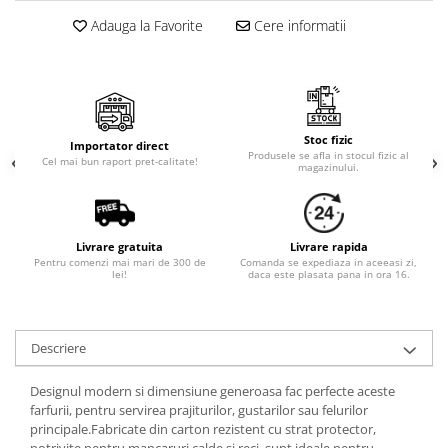
Cala
Petrecere fetite
Adauga la Favorite
Cere informatii
Iasomie
Petrecere Baieti
Margarete
Petrecere Adulti
Narcise
Wisteria
Capete flori
Stoc fizic
Importator direct
Produsele se afla in stocul fizic al
Cap minirosa
Cel mai bun raport pret-calitate!
magazinului.
Cap orhidee phalaenopsis
Crengi decorative
Ghirlande
Livrare gratuita
Livrare rapida
Pentru comenzi mai mari de 300 de
Comanda se expediaza in aceeasi zi,
Copaci si Plante
lei!
daca este plasata pana in ora 16.
Flori artificiale la ghiveci
Verdeata decorativa
Descriere
Designul modern si dimensiune generoasa fac perfecte aceste
farfurii, pentru servirea prajiturilor, gustarilor sau felurilor
principale.Fabricate din carton rezistent cu strat protector,