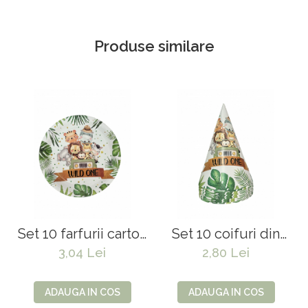
Produse similare
Set 10 farfurii carton
Set 10 coifuri din
"Wild One"-18 cm
carton "Wild One"
3,04 Lei
2,80 Lei
17*11 cm
ADAUGA IN COS
ADAUGA IN COS