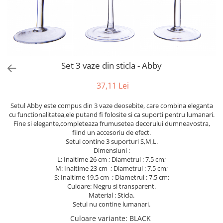
Bumbac
Kit-uri Baloane
Vaze din sticla
Cala
Rafii, clipsuri,pompe
Vase
Scabiosa
Accesorii petrecere
Vase din ceramica
Tropicale
Cake toppers
Mobilier urban
Buchete artificiale
Decoratiuni baloane
Set 3 vaze din sticla - Abby
Scaune
Bujor
Ochelari party
Crizantema
Bannere
37,11 Lei
Floarea soarelui
Lumanari aniversare
Setul Abby este compus din 3 vaze deosebite, care combina eleganta
Hortensia
Ghirlande
cu functionalitatea,ele putand fi folosite si ca suporti pentru lumanari.
Lavanda
Lumanari si accesorii tort
Fine si elegante,completeaza frumusetea decorului dumneavostra,
fiind un accesoriu de efect.
Minirosa
Panou decorativ
Setul contine 3 suporturi S,M,L.
Ranunculus
Pompoane
Dimensiuni :
Trandafir
L: Inaltime 26 cm ; Diametrul : 7.5 cm;
Rozete
M: Inaltime 23 cm ; Diametrul : 7.5 cm;
Mix de flori
Paturica Decor
S: Inaltime 19.5 cm ; Diametrul : 7.5 cm;
Eucalipt
Culoare: Negru si transparent.
Cake topper
Material : Sticla.
Flori de camp
Tun Confetti
Setul nu contine lumanari.
Bumbac
Petrecere Tematica
Culoare variante
: BLACK