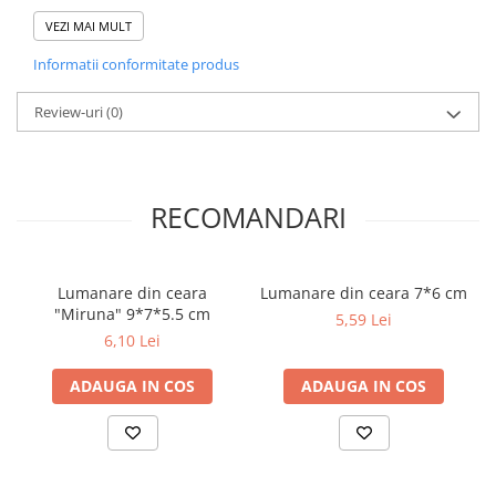
birourilor sau ca accent decorativ în orice cameră.
VEZI MAI MULT
Setul de vaze din sticlă Abby este alegerea ideală pentru a adăuga
un plus de stil și rafinament oricărui spațiu!
Informatii conformitate produs
Review-uri
(0)
RECOMANDARI
Lumanare din ceara
Lumanare din ceara 7*6 cm
"Miruna" 9*7*5.5 cm
5,59 Lei
6,10 Lei
ADAUGA IN COS
ADAUGA IN COS