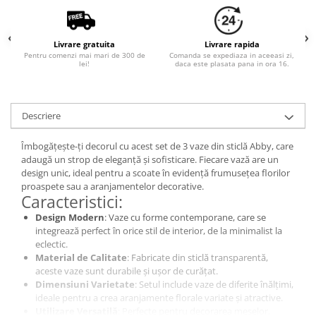
Livrare gratuita
Livrare rapida
Pentru comenzi mai mari de 300 de
Comanda se expediaza in aceeasi zi,
lei!
daca este plasata pana in ora 16.
Descriere
Îmbogățește-ți decorul cu acest set de 3 vaze din sticlă Abby, care
adaugă un strop de eleganță și sofisticare. Fiecare vază are un
design unic, ideal pentru a scoate în evidență frumusețea florilor
proaspete sau a aranjamentelor decorative.
Caracteristici:
Design Modern
: Vaze cu forme contemporane, care se
integrează perfect în orice stil de interior, de la minimalist la
eclectic.
Material de Calitate
: Fabricate din sticlă transparentă,
aceste vaze sunt durabile și ușor de curățat.
Dimensiuni Varietate
: Setul include vaze de diferite înălțimi,
ideale pentru a crea aranjamente florale variate și atractive.
Utilizare Versatilă
: Perfecte pentru decorarea meselor,