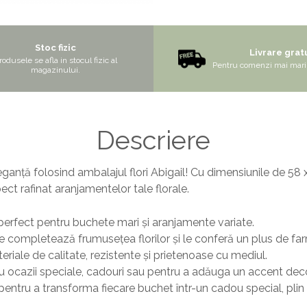
Stoc fizic
Livrare grat
rodusele se afla in stocul fizic al
Pentru comenzi mai mari 
magazinului.
Descriere
eganță folosind ambalajul flori Abigail! Cu dimensiunile de 58
ct rafinat aranjamentelor tale florale.
erfect pentru buchete mari și aranjamente variate.
are completează frumusețea florilor și le conferă un plus de fa
eriale de calitate, rezistente și prietenoase cu mediul.
u ocazii speciale, cadouri sau pentru a adăuga un accent deco
pentru a transforma fiecare buchet într-un cadou special, plin d