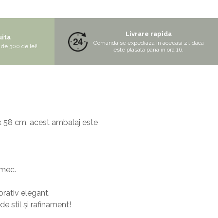
Livrare rapida
uita
Comanda se expediaza in aceeasi zi, daca
de 300 de lei!
este plasata pana in ora 16.
 x 58 cm, acest ambalaj este
rmec.
rativ elegant.
e stil și rafinament!