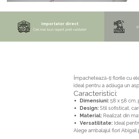
Mix de flori
Paturica Decor
Eucalipt
Cake topper
Importator direct
Flori de camp
Tun Confetti
P
Cel mai bun raport pret-calitate!
Petrecere Tematica
Bumbac
Cala
Petrecere fetite
Iasomie
Petrecere Baieti
Margarete
Petrecere Adulti
Narcise
Împachetează-ți florile cu el
Wisteria
ideal pentru a adăuga un aspe
Caracteristici:
Capete flori
Dimensiuni:
58 x 58 cm, p
Cap minirosa
Design:
Stil sofisticat, c
Cap orhidee phalaenopsis
Material:
Realizat din mat
Crengi decorative
Versatilitate:
Ideal pentr
Alege ambalajul flori Abigail 
Ghirlande