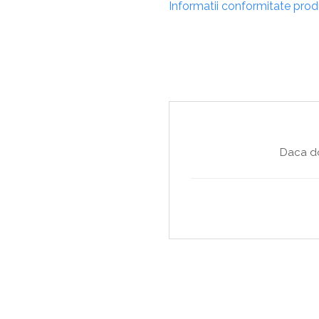
Copaci si Plante
Informatii conformitate pro
Flori artificiale la ghiveci
Verdeata decorativa
Daca do