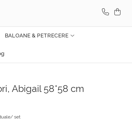
BALOANE & PETRECERE
og
ri, Abigail 58*58 cm
iduale/ set