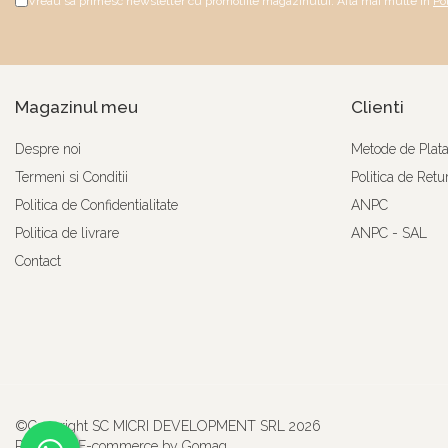
Vreau sa primesc newsletter cu promotiile magazinului. Afla mai multe in
Po
Magazinul meu
Clienti
Despre noi
Metode de Plat
Termeni si Conditii
Politica de Retu
Politica de Confidentialitate
ANPC
Politica de livrare
ANPC - SAL
Contact
©Copyright SC MICRI DEVELOPMENT SRL 2026
Platforma E-commerce by Gomag