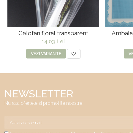
Celofan floral transparent
Ambalaj
14,03 Lei
VEZI VARIANTE
V
NEWSLETTER
Nu rata ofertele si promotiile noastre