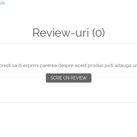
dus
Review-uri
(0)
resti sa iti exprimi parerea despre acest produs poti adauga un
SCRIE UN REVIEW