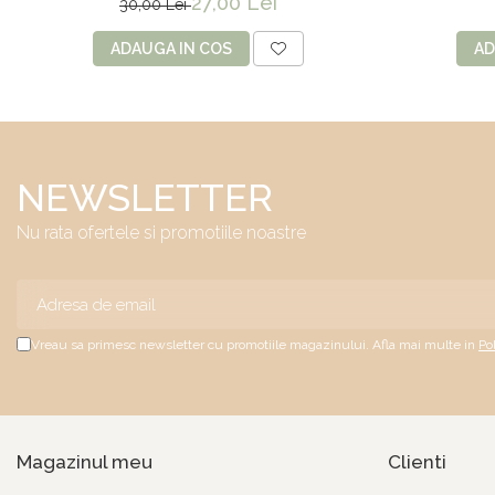
27,00 Lei
30,00 Lei
ADAUGA IN COS
AD
NEWSLETTER
Nu rata ofertele si promotiile noastre
Vreau sa primesc newsletter cu promotiile magazinului. Afla mai multe in
Po
Magazinul meu
Clienti