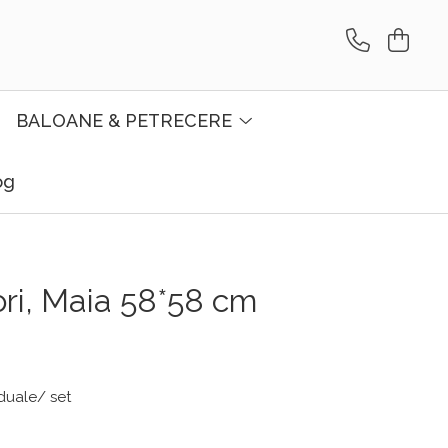
BALOANE & PETRECERE
og
ori, Maia 58*58 cm
iduale/ set