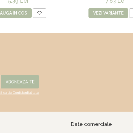
5,39 Lei
7,63 Lei
AUGA IN COS
VEZI VARIANTE
litica de Confidentialitate
Date comerciale