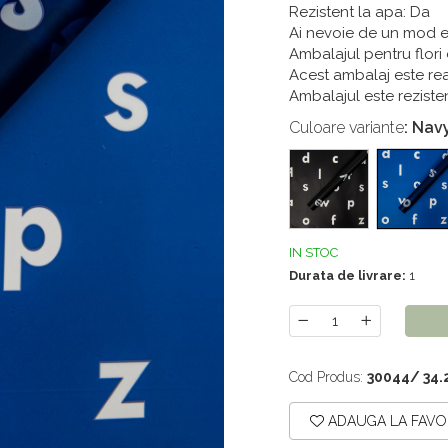
Rezistent la apa: Da
Ai nevoie de un mod e
Ambalajul pentru flori
Acest ambalaj este rea
Ambalajul este rezistent
Culoare variante
: Nav
IN STOC
Durata de livrare:
1
Cod Produs:
30044/ 34.
ADAUGA LA FAVO