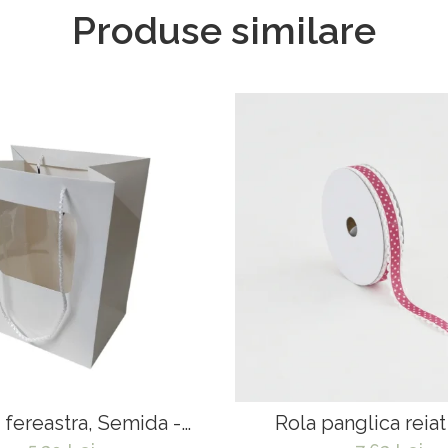
Produse similare
fereastra, Semida -
Rola panglica reia
5*29.5*24*18 cm