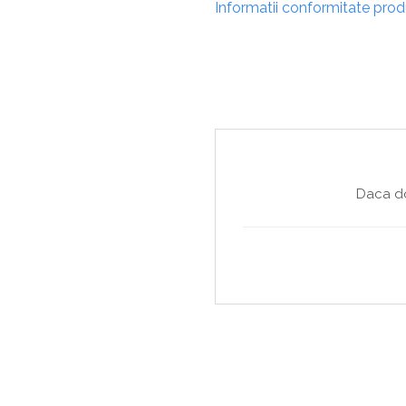
Copaci si Plante
Informatii conformitate pro
Flori artificiale la ghiveci
Verdeata decorativa
Daca do