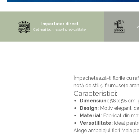
Mix de flori
Paturica Decor
Eucalipt
Cake topper
Importator direct
Flori de camp
Tun Confetti
P
Cel mai bun raport pret-calitate!
Petrecere Tematica
Bumbac
Cala
Petrecere fetite
Iasomie
Petrecere Baieti
Margarete
Petrecere Adulti
Narcise
Împachetează-ți florile cu r
Wisteria
notă de stil și frumusețe aran
Caracteristici:
Capete flori
Dimensiuni:
58 x 58 cm, p
Cap minirosa
Design:
Motiv elegant, ca
Cap orhidee phalaenopsis
Material:
Fabricat din mat
Crengi decorative
Versatilitate:
Ideal pentru
Alege ambalajul flori Maia pe
Ghirlande