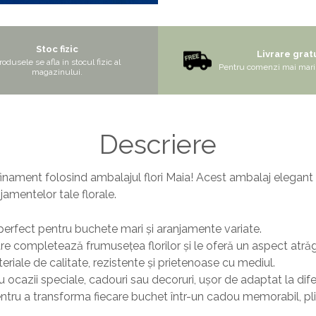
Stoc fizic
Livrare grat
rodusele se afla in stocul fizic al
Pentru comenzi mai mari 
magazinului.
Descriere
afinament folosind ambalajul flori Maia! Acest ambalaj elegant
jamentelor tale florale.
erfect pentru buchete mari și aranjamente variate.
re completează frumusețea florilor și le oferă un aspect atrăg
eriale de calitate, rezistente și prietenoase cu mediul.
 ocazii speciale, cadouri sau decoruri, ușor de adaptat la diferi
ntru a transforma fiecare buchet într-un cadou memorabil, plin