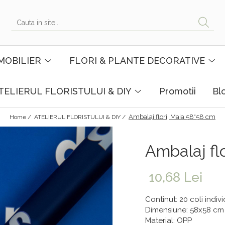
MOBILIER
FLORI & PLANTE DECORATIVE
TELIERUL FLORISTULUI & DIY
Promotii
Bl
Ambalaj flori, Maia 58*58 cm
Home /
ATELIERUL FLORISTULUI & DIY /
Ambalaj fl
10,68 Lei
Continut: 20 coli indiv
Dimensiune: 58x58 cm
Material: OPP