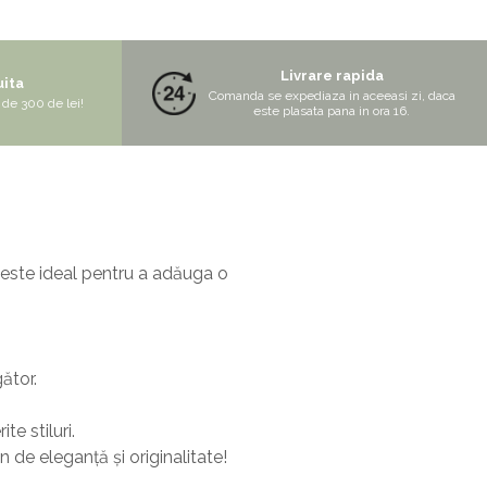
Livrare rapida
uita
Comanda se expediaza in aceeasi zi, daca
de 300 de lei!
este plasata pana in ora 16.
 este ideal pentru a adăuga o
ător.
te stiluri.
 de eleganță și originalitate!