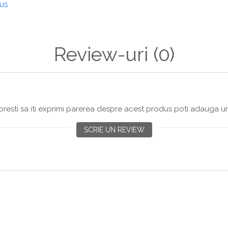
dus
Review-uri
(0)
resti sa iti exprimi parerea despre acest produs poti adauga un
SCRIE UN REVIEW